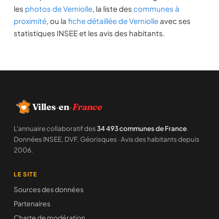
les
photos de Verniolle
, la liste des
communes à
proximité
, ou la
fiche détaillée de Verniolle
avec ses
statistiques INSEE et les avis des habitants.
Villes
·
en
·
France
L'annuaire collaboratif des
34 493 communes de France
.
Données INSEE, DVF, Géorisques · Avis des habitants depuis
2006.
LE SITE
Sources des données
Partenaires
Charte de modération