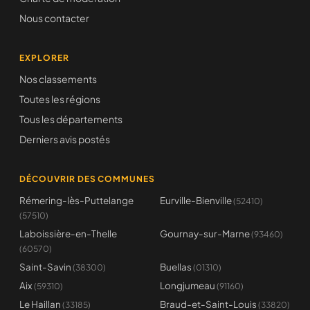
Nous contacter
EXPLORER
Nos classements
Toutes les régions
Tous les départements
Derniers avis postés
DÉCOUVRIR DES COMMUNES
Rémering-lès-Puttelange
Eurville-Bienville
(52410)
(57510)
Laboissière-en-Thelle
Gournay-sur-Marne
(93460)
(60570)
Saint-Savin
Buellas
(38300)
(01310)
Aix
Longjumeau
(59310)
(91160)
Le Haillan
Braud-et-Saint-Louis
(33185)
(33820)