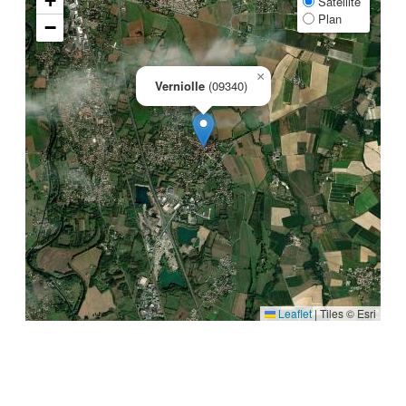
+
Satellite
Plan
−
×
Verniolle
(09340)
Leaflet
|
Tiles © Esri