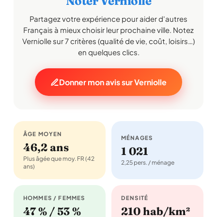
Noter Verniolle
Partagez votre expérience pour aider d'autres
Français à mieux choisir leur prochaine ville. Notez
Verniolle sur 7 critères (qualité de vie, coût, loisirs…)
en quelques clics.
Donner mon avis sur Verniolle
ÂGE MOYEN
MÉNAGES
46,2 ans
1 021
Plus âgée que moy. FR (42
2,25 pers. / ménage
ans)
HOMMES / FEMMES
DENSITÉ
47 % / 53 %
210 hab/km²