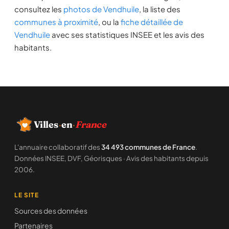
consultez les
photos de Vendhuile
, la liste des
communes à proximité
, ou la
fiche détaillée de
Vendhuile
avec ses statistiques INSEE et les avis des
habitants.
Villes
·
en
·
France
L'annuaire collaboratif des
34 493 communes de France
.
Données INSEE, DVF, Géorisques · Avis des habitants depuis
2006.
LE SITE
Sources des données
Partenaires