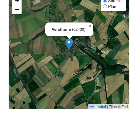
+
Satellite
Plan
−
×
Vendhuile
(02420)
Leaflet
|
Tiles © Esri