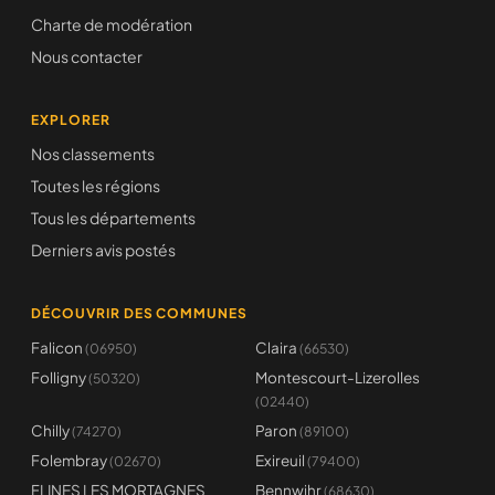
Charte de modération
Nous contacter
EXPLORER
Nos classements
Toutes les régions
Tous les départements
Derniers avis postés
DÉCOUVRIR DES COMMUNES
Falicon
Claira
(06950)
(66530)
Folligny
Montescourt-Lizerolles
(50320)
(02440)
Chilly
Paron
(74270)
(89100)
Folembray
Exireuil
(02670)
(79400)
FLINES LES MORTAGNES
Bennwihr
(68630)