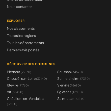
Nous contacter
EXPLORER
Nos classements
Toutes les régions
Tous les départements
Derniers avis postés
DÉCOUVRIR DES COMMUNES
Plerneuf
Saussan
(22170)
(34570)
Chouzé-sur-Loire
Schnersheim
(37140)
(67370)
Itteville
Sierville
(91760)
(76690)
Vif
Égletons
(38450)
(19300)
Châtillon-en-Vendelais
Saint-Jean
(31240)
(35210)