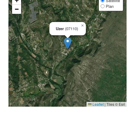
+
Satellite
Plan
−
×
Uzer
(07110)
Leaflet
|
Tiles © Esri