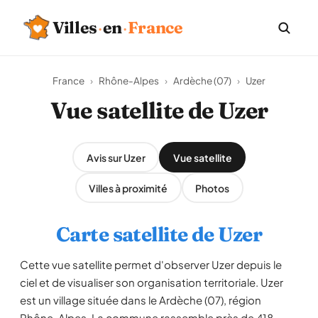
Villes
·
en
·
France
France
›
Rhône-Alpes
›
Ardèche (07)
›
Uzer
Vue satellite de Uzer
Avis sur Uzer
Vue satellite
Villes à proximité
Photos
Carte satellite de Uzer
Cette vue satellite permet d'observer Uzer depuis le
ciel et de visualiser son organisation territoriale. Uzer
est un village située dans le Ardèche (07), région
Rhône-Alpes. La commune rassemble près de 418