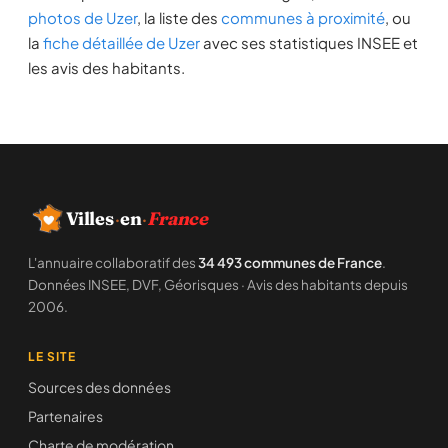
photos de Uzer
, la liste des
communes à proximité
, ou
la
fiche détaillée de Uzer
avec ses statistiques INSEE et
les avis des habitants.
Villes
·
en
·
France
L'annuaire collaboratif des
34 493 communes de France
.
Données INSEE, DVF, Géorisques · Avis des habitants depuis
2006.
LE SITE
Sources des données
Partenaires
Charte de modération