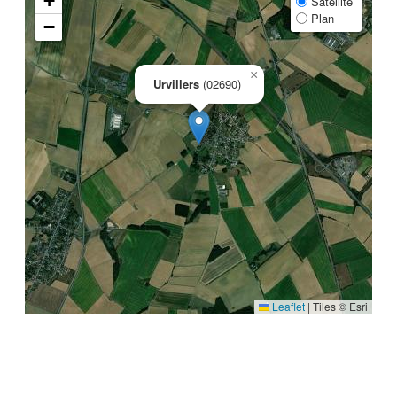
+
Satellite
Plan
−
×
Urvillers
(02690)
Leaflet
|
Tiles © Esri