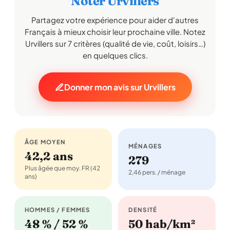
Noter Urvillers
Partagez votre expérience pour aider d'autres
Français à mieux choisir leur prochaine ville. Notez
Urvillers sur 7 critères (qualité de vie, coût, loisirs…)
en quelques clics.
Donner mon avis sur Urvillers
ÂGE MOYEN
MÉNAGES
42,2 ans
279
Plus âgée que moy. FR (42
2,46 pers. / ménage
ans)
HOMMES / FEMMES
DENSITÉ
48 % / 52 %
50 hab/km²