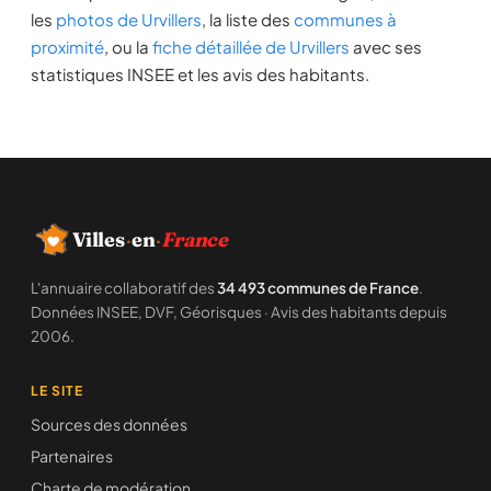
les
photos de Urvillers
, la liste des
communes à
proximité
, ou la
fiche détaillée de Urvillers
avec ses
statistiques INSEE et les avis des habitants.
Villes
·
en
·
France
L'annuaire collaboratif des
34 493 communes de France
.
Données INSEE, DVF, Géorisques · Avis des habitants depuis
2006.
LE SITE
Sources des données
Partenaires
Charte de modération