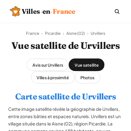
Villes
·
en
·
France
France
›
Picardie
›
Aisne (02)
›
Urvillers
Vue satellite de Urvillers
Avis sur Urvillers
Vue satellite
Villes à proximité
Photos
Carte satellite de Urvillers
Cette image satellite révèle la géographie de Urvillers,
entre zones bâties et espaces naturels. Urvillers est un
village située dans le Aisne (02), région Picardie. La
commune compte environ 688 habitants, couvre