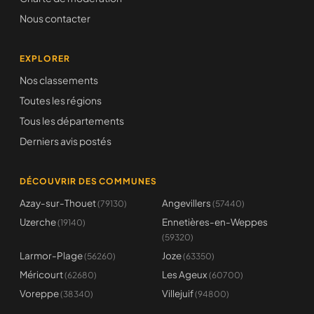
Nous contacter
EXPLORER
Nos classements
Toutes les régions
Tous les départements
Derniers avis postés
DÉCOUVRIR DES COMMUNES
Azay-sur-Thouet
Angevillers
(79130)
(57440)
Uzerche
Ennetières-en-Weppes
(19140)
(59320)
Larmor-Plage
Joze
(56260)
(63350)
Méricourt
Les Ageux
(62680)
(60700)
Voreppe
Villejuif
(38340)
(94800)