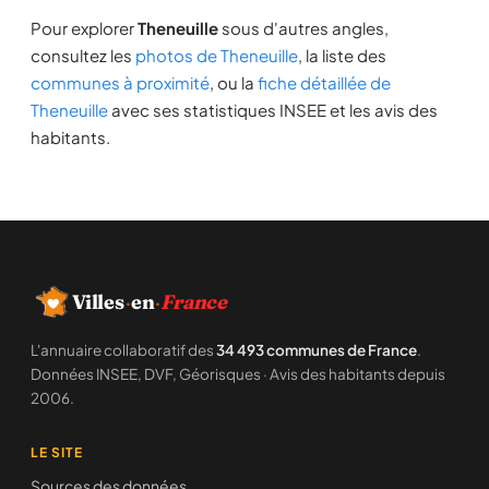
Pour explorer
Theneuille
sous d'autres angles,
consultez les
photos de Theneuille
, la liste des
communes à proximité
, ou la
fiche détaillée de
Theneuille
avec ses statistiques INSEE et les avis des
habitants.
Villes
·
en
·
France
L'annuaire collaboratif des
34 493 communes de France
.
Données INSEE, DVF, Géorisques · Avis des habitants depuis
2006.
LE SITE
Sources des données