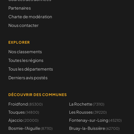
Partenaires
Charte de modération
Nous contacter
EXPLORER
Nos classements
Toutes les régions
Tous les départements
Derniers avis postés
DÉCOUVRIR DES COMMUNES
Froidfond
La Rochette
(85300)
(73110)
Touques
Les Rousses
(14800)
(39220)
Ajaccio
Fontenay-sur-Loing
(20000)
(45210)
Bosmie-l'Aiguille
Bruay-la-Buissière
(87110)
(62700)