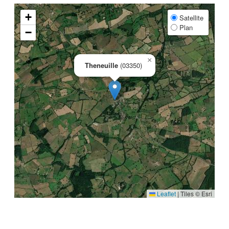
+
Satellite
Plan
−
×
Theneuille
(03350)
Leaflet
|
Tiles © Esri