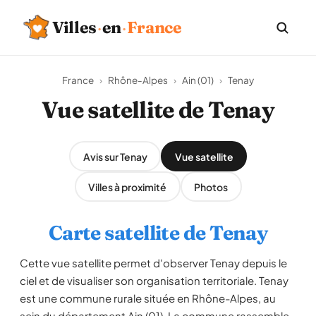
Villes
·
en
·
France
France
›
Rhône-Alpes
›
Ain (01)
›
Tenay
Vue satellite de Tenay
Avis sur Tenay
Vue satellite
Villes à proximité
Photos
Carte satellite de Tenay
Cette vue satellite permet d'observer Tenay depuis le
ciel et de visualiser son organisation territoriale. Tenay
est une commune rurale située en Rhône-Alpes, au
sein du département Ain (01). La commune rassemble