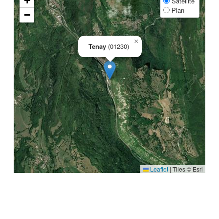
+
Satellite
Plan
−
×
Tenay
(01230)
Leaflet
|
Tiles © Esri