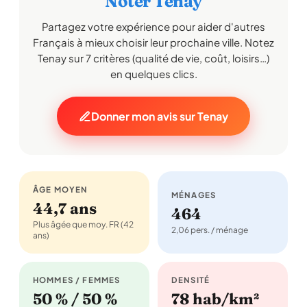
Noter Tenay
Partagez votre expérience pour aider d'autres
Français à mieux choisir leur prochaine ville. Notez
Tenay sur 7 critères (qualité de vie, coût, loisirs…)
en quelques clics.
Donner mon avis sur Tenay
ÂGE MOYEN
MÉNAGES
44,7 ans
464
Plus âgée que moy. FR (42
2,06 pers. / ménage
ans)
HOMMES / FEMMES
DENSITÉ
50 % / 50 %
78 hab/km²