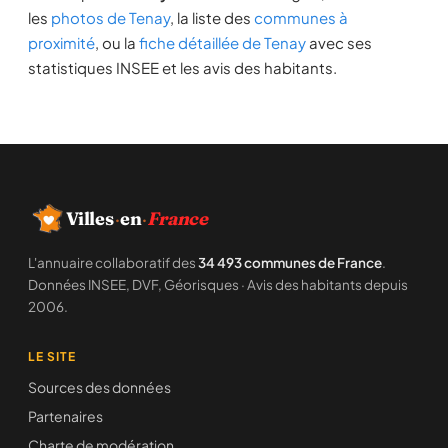
les
photos de Tenay
, la liste des
communes à
proximité
, ou la
fiche détaillée de Tenay
avec ses
statistiques INSEE et les avis des habitants.
Villes
·
en
·
France
L'annuaire collaboratif des
34 493 communes de France
.
Données INSEE, DVF, Géorisques · Avis des habitants depuis
2006.
LE SITE
Sources des données
Partenaires
Charte de modération