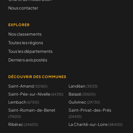
Nous contacter
EXPLORER
Nos classements
Toutes les régions
Tous les départements
Derniers avis postés
DÉCOUVRIR DES COMMUNES
Saint-Amand
Landéan
(50160)
(35133)
Saint-Pée-sur-Nivelle
Balazé
(64310)
(35500)
Lembach
Guilvinec
(67510)
(29730)
Saint-Romain-de-Benet
Saint-Privat-des-Prés
(17600)
(24410)
Ribérac
La Charité-sur-Loire
(24600)
(58400)