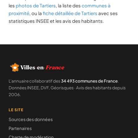
les
photos de Tartiers
, la liste des
communes à
proximité
, ou la
fiche détaillée de Tartiers
avec ses
statistiques INSEE et les avis des habitants.
Villes
·
en
·
France
L'annuaire collaboratif des
34 493 communes de France
.
Données INSEE, DVF, Géorisques · Avis des habitants depuis
2006.
LE SITE
Sources des données
Partenaires
Charte de modération