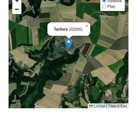
+
Satellite
Plan
−
×
Tartiers
(02290)
Leaflet
|
Tiles © Esri