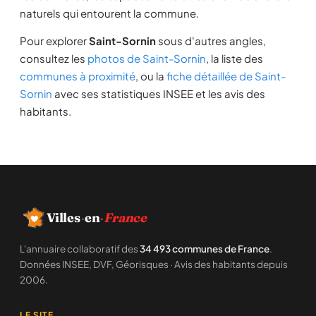
naturels qui entourent la commune.
Pour explorer
Saint-Sornin
sous d'autres angles,
consultez les
photos de Saint-Sornin
, la liste des
communes à proximité
, ou la
fiche détaillée de Saint-
Sornin
avec ses statistiques INSEE et les avis des
habitants.
Villes
·
en
·
France
L'annuaire collaboratif des
34 493 communes de France
.
Données INSEE, DVF, Géorisques · Avis des habitants depuis
2006.
LE SITE