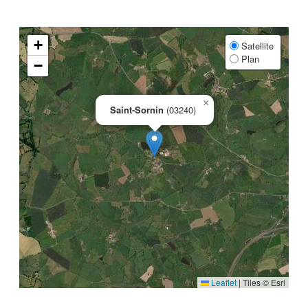
+
Satellite
Plan
−
×
Saint-Sornin
(03240)
Leaflet
|
Tiles © Esri