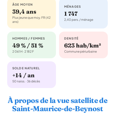
ÂGE MOYEN
MÉNAGES
39,4 ans
1 747
Plus jeune que moy. FR (42
2,40 pers. / ménage
ans)
HOMMES / FEMMES
DENSITÉ
49 % / 51 %
623 hab/km²
2 061 H · 2 182 F
Commune périurbaine
SOLDE NATUREL
+14 / an
50 naiss. · 36 décès
À propos de la vue satellite de
Saint-Maurice-de-Beynost