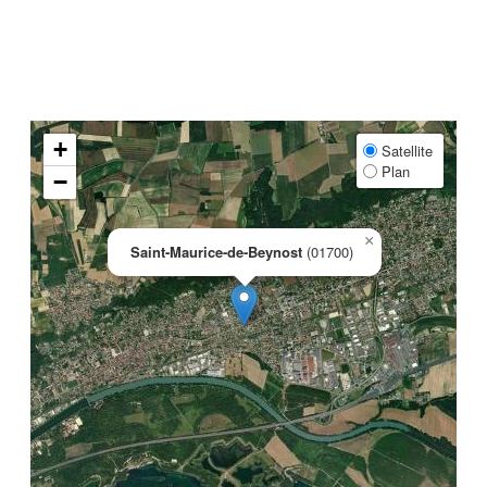
+
Satellite
Plan
−
×
Saint-Maurice-de-Beynost
(01700)