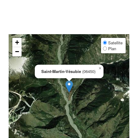
+
Satellite
Plan
−
×
Saint-Martin-Vésubie
(06450)