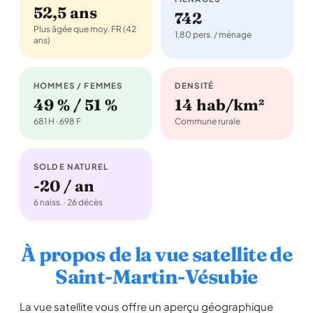
52,5 ans
742
Plus âgée que moy. FR (42
1,80 pers. / ménage
ans)
HOMMES / FEMMES
DENSITÉ
49 % / 51 %
14 hab/km²
681 H · 698 F
Commune rurale
SOLDE NATUREL
-20 / an
6 naiss. · 26 décès
À propos de la vue satellite de
Saint-Martin-Vésubie
La vue satellite vous offre un aperçu géographique