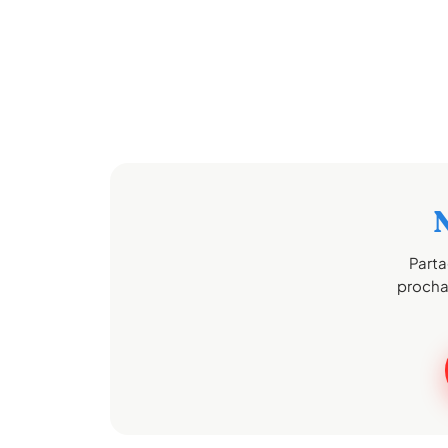
Parta
prochai