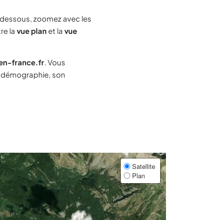
-dessous, zoomez avec les
re la
vue plan
et la
vue
-en-france.fr
. Vous
a démographie, son
Satellite
Plan