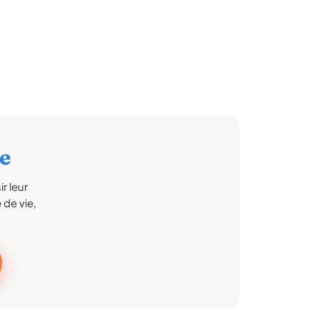
e
r leur
 de vie,