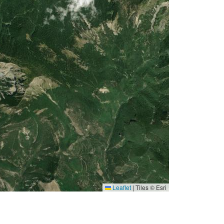
Leaflet
|
Tiles © Esri