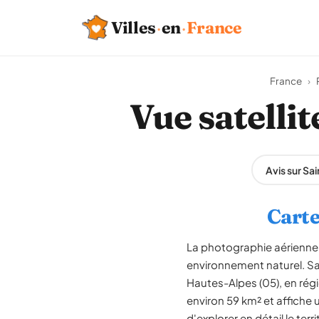
Villes
·
en
·
France
France
›
Vue satelli
Avis sur S
Carte
La photographie aérienne 
environnement naturel. S
Hautes-Alpes (05), en ré
environ 59 km² et affiche 
d'explorer en détail le ter