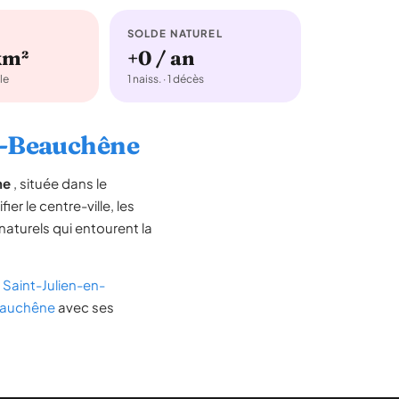
SOLDE NATUREL
km²
+0 / an
le
1 naiss. · 1 décès
en-Beauchêne
ne
, située dans le
ier le centre-ville, les
 naturels qui entourent la
Saint-Julien-en-
Beauchêne
avec ses