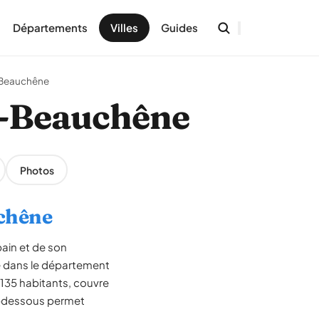
Départements
Villes
Guides
-Beauchêne
en-Beauchêne
Photos
uchêne
ain et de son
e dans le département
135 habitants, couvre
ci-dessous permet