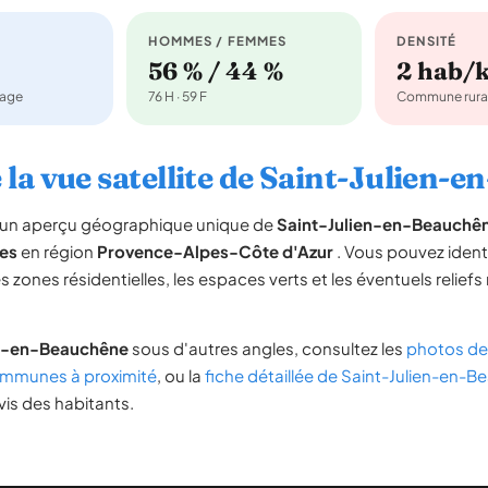
HOMMES / FEMMES
DENSITÉ
56 % / 44 %
2 hab/
nage
76 H · 59 F
Commune rura
 la vue satellite de Saint-Julien-
re un aperçu géographique unique de
Saint-Julien-en-Beauchê
es
en région
Provence-Alpes-Côte d'Azur
. Vous pouvez identif
es zones résidentielles, les espaces verts et les éventuels reliefs
en-en-Beauchêne
sous d'autres angles, consultez les
photos de 
mmunes à proximité
, ou la
fiche détaillée de Saint-Julien-en-
vis des habitants.