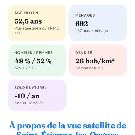
ÂGE MOYEN
MÉNAGES
52,5 ans
692
Plus âgée que moy. FR (42
1,87 pers. / ménage
ans)
HOMMES / FEMMES
DENSITÉ
48 % / 52 %
26 hab/km²
626 H · 671 F
Commune rurale
SOLDE NATUREL
-10 / an
6 naiss. · 16 décès
À propos de la vue satellite de