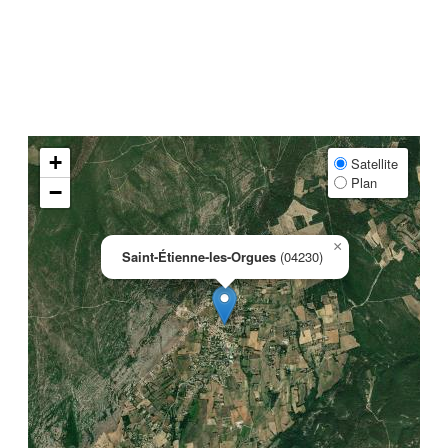
+
Satellite
Plan
−
×
Saint-Étienne-les-Orgues
(04230)