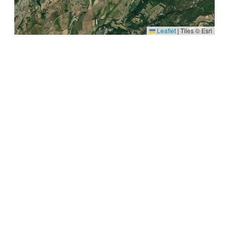
Leaflet
|
Tiles © Esri