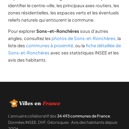
identifier le centre-ville, les principaux axes routiers, les
zones résidentielles, les espaces verts et les éventuels
reliefs naturels qui entourent la commune.
Pour explorer
Sons-et-Ronchères
sous d'autres
angles, consultez les
photos de Sons-et-Ronchères
, la
liste des
communes à proximité
, ou la
fiche détaillée de
Sons-et-Ronchères
avec ses statistiques INSEE et les
avis des habitants.
Villes
·
en
·
France
L'annuaire collaboratif des
34 493 communes de France
.
Données INSEE, DVF, Géorisques · Avis des habitants depuis
2006.