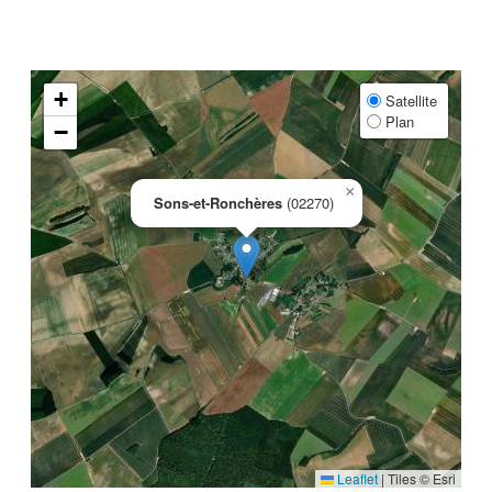
+
Satellite
Plan
−
×
Sons-et-Ronchères
(02270)
Leaflet
|
Tiles © Esri