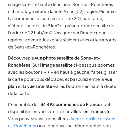
image satellite haute définition. Sons-et-Ronchères
est un village située dans le Aisne (02), région Picardie.
La commune rassemble près de 207 habitants,
s'étend sur près de 9 km² et présente une densité de
l'ordre de 22 hab/km². Naviguez sur l'image pour
repérer le centre, les zones résidentielles et les abords
de Sons-et-Ronchères.
Découvrez la
vue photo satellite de Sons-et-
Ronchères
. Sur l'
image satellite
ci-dessous, zoomez
avec les boutons
+ / −
en haut à gauche, faites glisser
la carte pour vous déplacer, et basculez entre la
vue
plan
et la
vue satellite
via les boutons en haut à droite
de la carte.
L'ensemble des
34 493 communes de France
sont
disponibles en vue satellite sur
villes-en-france.fr
.
Vous pouvez aussi consulter la
fiche détaillée de Sons-
et-Ronchères
pour découvrir sa démographie, son