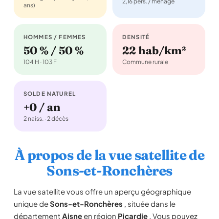
2,16 pers. / ménage
ans)
HOMMES / FEMMES
DENSITÉ
50 % / 50 %
22 hab/km²
104 H · 103 F
Commune rurale
SOLDE NATUREL
+0 / an
2 naiss. · 2 décès
À propos de la vue satellite de
Sons-et-Ronchères
La vue satellite vous offre un aperçu géographique
unique de
Sons-et-Ronchères
, située dans le
département
Aisne
en région
Picardie
. Vous pouvez