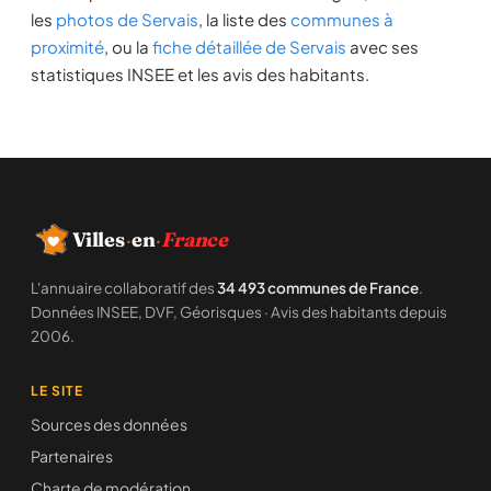
les
photos de Servais
, la liste des
communes à
proximité
, ou la
fiche détaillée de Servais
avec ses
statistiques INSEE et les avis des habitants.
Villes
·
en
·
France
L'annuaire collaboratif des
34 493 communes de France
.
Données INSEE, DVF, Géorisques · Avis des habitants depuis
2006.
LE SITE
Sources des données
Partenaires
Charte de modération