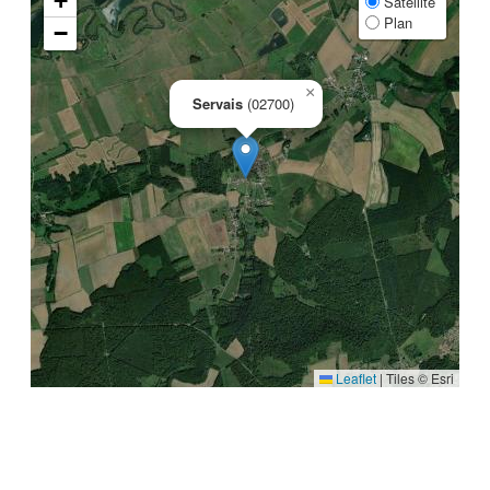
+
Satellite
Plan
−
×
Servais
(02700)
Leaflet
|
Tiles © Esri