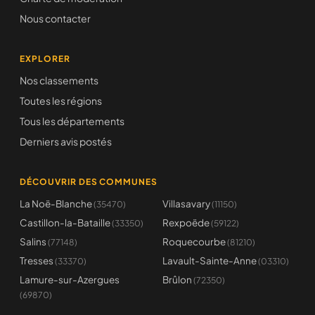
Nous contacter
EXPLORER
Nos classements
Toutes les régions
Tous les départements
Derniers avis postés
DÉCOUVRIR DES COMMUNES
La Noë-Blanche
Villasavary
(35470)
(11150)
Castillon-la-Bataille
Rexpoëde
(33350)
(59122)
Salins
Roquecourbe
(77148)
(81210)
Tresses
Lavault-Sainte-Anne
(33370)
(03310)
Lamure-sur-Azergues
Brûlon
(72350)
(69870)