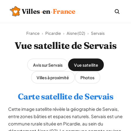
Villes
·
en
·
France
France
›
Picardie
›
Aisne (02)
›
Servais
Vue satellite de Servais
Avis sur Servais
Vue satellite
Villes à proximité
Photos
Carte satellite de Servais
Cette image satellite révèle la géographie de Servais,
entre zones bâties et espaces naturels. Servais est une
commune rurale située en Picardie, au sein du
département Aisne (02). La commune compte environ