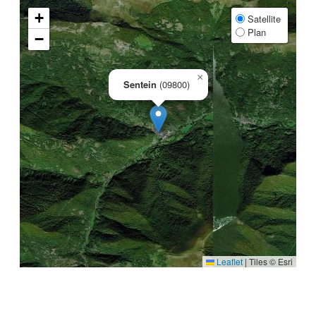
+
Satellite
Plan
−
×
Sentein
(09800)
Leaflet
|
Tiles © Esri