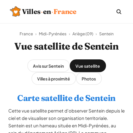
Villes
·
en
·
France
France
›
Midi-Pyrénées
›
Ariège (09)
›
Sentein
Vue satellite de Sentein
Avis sur Sentein
Vue satellite
Villes à proximité
Photos
Carte satellite de Sentein
Cette vue satellite permet d'observer Sentein depuis le
ciel et de visualiser son organisation territoriale.
Sentein est un hameau située en Midi-Pyrénées, au
sein du département Ariège (09). La commune