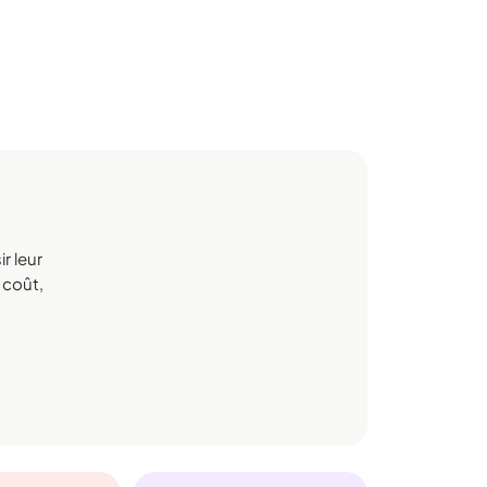
r leur
 coût,