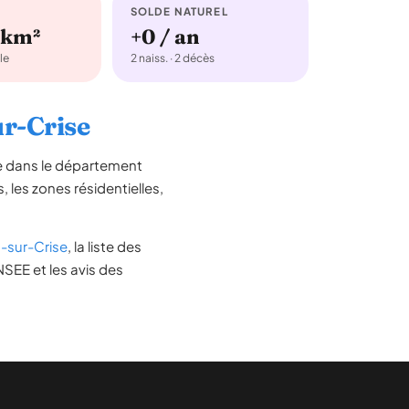
SOLDE NATUREL
/km²
+0 / an
le
2 naiss. · 2 décès
ur-Crise
ée dans le département
s, les zones résidentielles,
-sur-Crise
, la liste des
NSEE et les avis des