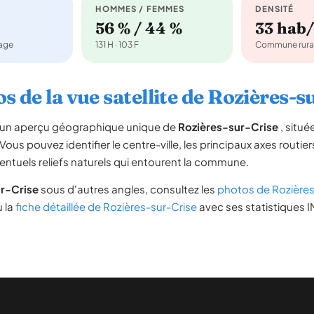
HOMMES / FEMMES
DENSITÉ
56 % / 44 %
33 hab
nage
131 H · 103 F
Commune rura
s de la vue satellite de Rozières-s
re un aperçu géographique unique de
Rozières-sur-Crise
, situ
 Vous pouvez identifier le centre-ville, les principaux axes routier
ventuels reliefs naturels qui entourent la commune.
r-Crise
sous d'autres angles, consultez les
photos de Rozières
u la
fiche détaillée de Rozières-sur-Crise
avec ses statistiques I