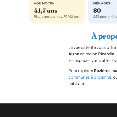
ÂGE MOYEN
MÉNAGES
41,7 ans
80
Plus jeune que moy. FR (42 ans)
2,59 pers. / mé
À propo
La vue satellite vous off
Aisne
en région
Picardie
.
les espaces verts et les é
Pour explorer
Rozières-su
communes à proximité
, o
habitants.