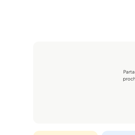
Parta
proch