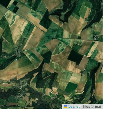
Leaflet
|
Tiles © Esri