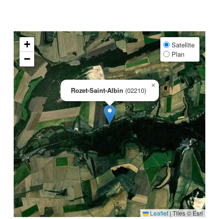
+
Satellite
Plan
−
×
Rozet-Saint-Albin
(02210)
Leaflet
|
Tiles © Esri