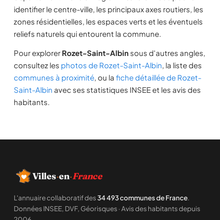
identifier le centre-ville, les principaux axes routiers, les
zones résidentielles, les espaces verts et les éventuels
reliefs naturels qui entourent la commune.
Pour explorer
Rozet-Saint-Albin
sous d'autres angles,
consultez les
photos de Rozet-Saint-Albin
, la liste des
communes à proximité
, ou la
fiche détaillée de Rozet-
Saint-Albin
avec ses statistiques INSEE et les avis des
habitants.
Villes
·
en
·
France
L'annuaire collaboratif des
34 493 communes de France
.
Données INSEE, DVF, Géorisques · Avis des habitants depuis
2006.