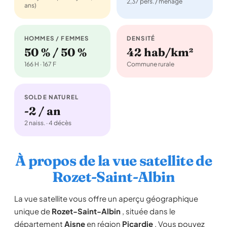
2,37 pers. / ménage
ans)
HOMMES / FEMMES
DENSITÉ
50 % / 50 %
42 hab/km²
166 H · 167 F
Commune rurale
SOLDE NATUREL
-2 / an
2 naiss. · 4 décès
À propos de la vue satellite de
Rozet-Saint-Albin
La vue satellite vous offre un aperçu géographique
unique de
Rozet-Saint-Albin
, située dans le
département
Aisne
en région
Picardie
. Vous pouvez