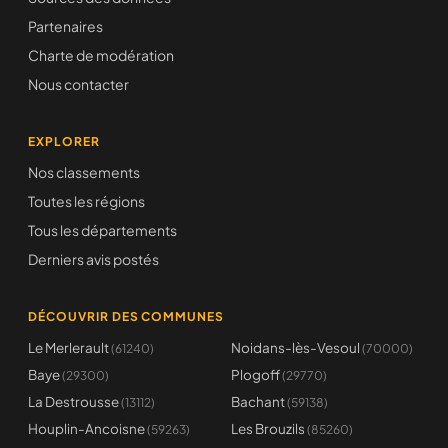
Partenaires
Charte de modération
Nous contacter
EXPLORER
Nos classements
Toutes les régions
Tous les départements
Derniers avis postés
DÉCOUVRIR DES COMMUNES
Le Merlerault
Noidans-lès-Vesoul
(61240)
(70000)
Baye
Plogoff
(29300)
(29770)
La Destrousse
Bachant
(13112)
(59138)
Houplin-Ancoisne
Les Brouzils
(59263)
(85260)