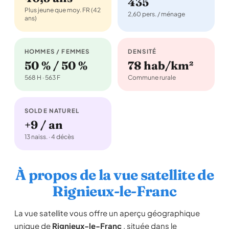
435
Plus jeune que moy. FR (42
2,60 pers. / ménage
ans)
HOMMES / FEMMES
DENSITÉ
50 % / 50 %
78 hab/km²
568 H · 563 F
Commune rurale
SOLDE NATUREL
+9 / an
13 naiss. · 4 décès
À propos de la vue satellite de
Rignieux-le-Franc
La vue satellite vous offre un aperçu géographique
unique de
Rignieux-le-Franc
, située dans le