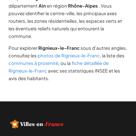
département
Ain
en région
Rhône-Alpes
. Vous
pouvez identifier le centre-ville, les principaux axes
routiers, les zones résidentielles, les espaces verts et
les éventuels reliefs naturels qui entourent la
commune.
Pour explorer
Rignieux-le-Franc
sous d'autres angles,
consultez les
photos de Rignieux-le-Franc
, la liste des
communes à proximité
, ou la
fiche détaillée de
Rignieux-le-Franc
avec ses statistiques INSEE et les
avis des habitants.
Villes
·
en
·
France