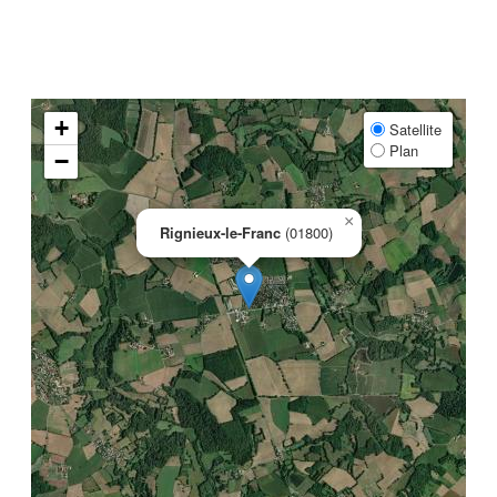
+
Satellite
Plan
−
×
Rignieux-le-Franc
(01800)