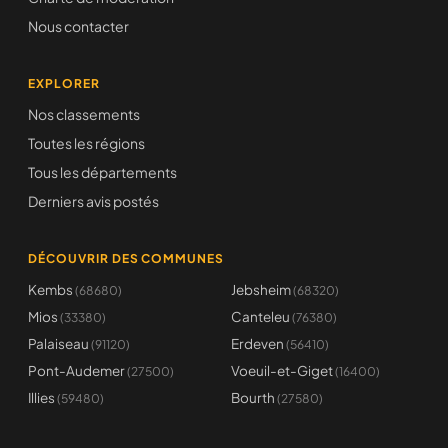
Nous contacter
EXPLORER
Nos classements
Toutes les régions
Tous les départements
Derniers avis postés
DÉCOUVRIR DES COMMUNES
Kembs
Jebsheim
(68680)
(68320)
Mios
Canteleu
(33380)
(76380)
Palaiseau
Erdeven
(91120)
(56410)
Pont-Audemer
Voeuil-et-Giget
(27500)
(16400)
Illies
Bourth
(59480)
(27580)