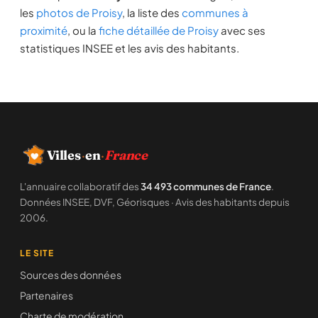
les
photos de Proisy
, la liste des
communes à
proximité
, ou la
fiche détaillée de Proisy
avec ses
statistiques INSEE et les avis des habitants.
Villes
·
en
·
France
L'annuaire collaboratif des
34 493 communes de France
.
Données INSEE, DVF, Géorisques · Avis des habitants depuis
2006.
LE SITE
Sources des données
Partenaires
Charte de modération