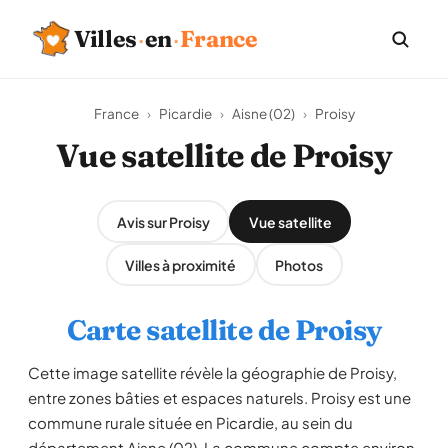
Villes
·
en
·
France
France
›
Picardie
›
Aisne (02)
›
Proisy
Vue satellite de Proisy
Avis sur Proisy
Vue satellite
Villes à proximité
Photos
Carte satellite de Proisy
Cette image satellite révèle la géographie de Proisy,
entre zones bâties et espaces naturels. Proisy est une
commune rurale située en Picardie, au sein du
département Aisne (02). La commune compte environ