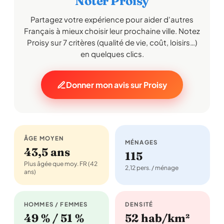
Noter Proisy
Partagez votre expérience pour aider d'autres
Français à mieux choisir leur prochaine ville. Notez
Proisy sur 7 critères (qualité de vie, coût, loisirs…)
en quelques clics.
Donner mon avis sur Proisy
ÂGE MOYEN
MÉNAGES
43,5 ans
115
Plus âgée que moy. FR (42
2,12 pers. / ménage
ans)
HOMMES / FEMMES
DENSITÉ
49 % / 51 %
52 hab/km²