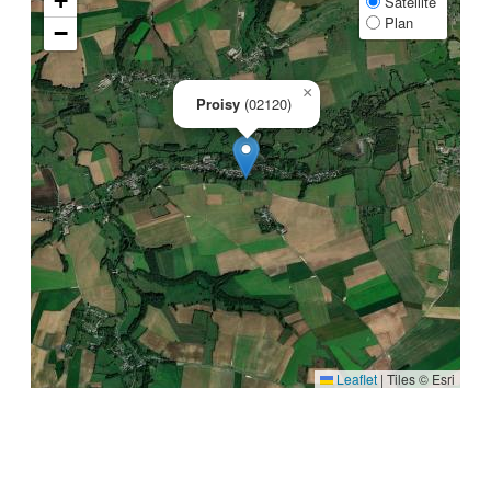
+
Satellite
Plan
−
×
Proisy
(02120)
Leaflet
|
Tiles © Esri