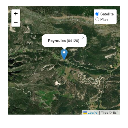
+
Satellite
Plan
−
×
Peyroules
(04120)
Leaflet
|
Tiles © Esri