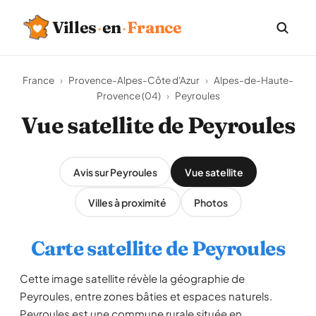
Villes
·
en
·
France
France
›
Provence-Alpes-Côte d'Azur
›
Alpes-de-Haute-
Provence (04)
›
Peyroules
Vue satellite de Peyroules
Avis sur Peyroules
Vue satellite
Villes à proximité
Photos
Carte satellite de Peyroules
Cette image satellite révèle la géographie de
Peyroules, entre zones bâties et espaces naturels.
Peyroules est une commune rurale située en