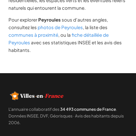
résidentielles, les espaces verts et les éventuels reliefs
naturels qui entourent la commune.
Pour explorer
Peyroules
sous d'autres angles,
consultez les
photos de Peyroules
, la liste des
communes à proximité
, ou la
fiche détaillée de
Peyroules
avec ses statistiques INSEE et les avis des
habitants.
Villes
·
en
·
France
L'annuaire collaboratif des
34 493 communes de France
.
Données INSEE, DVF, Géorisques · Avis des habitants depuis
2006.