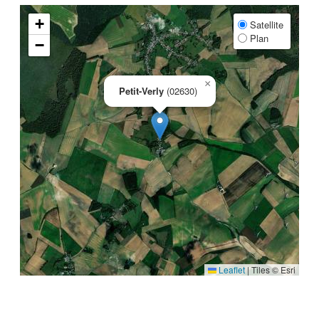
+
Satellite
Plan
−
×
Petit-Verly
(02630)
Leaflet
|
Tiles © Esri