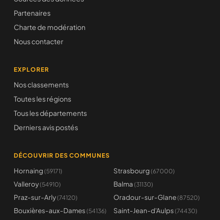
Partenaires
Charte de modération
Nous contacter
EXPLORER
Nos classements
Toutes les régions
Tous les départements
Derniers avis postés
DÉCOUVRIR DES COMMUNES
Hornaing
Strasbourg
(59171)
(67000)
Valleroy
Balma
(54910)
(31130)
Praz-sur-Arly
Oradour-sur-Glane
(74120)
(87520)
Bouxières-aux-Dames
Saint-Jean-d'Aulps
(54136)
(74430)