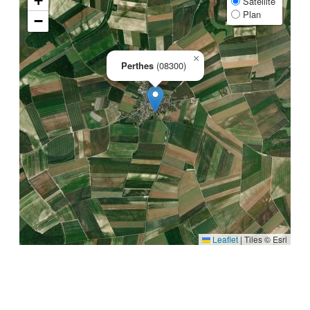
+
Satellite
Plan
−
×
Perthes
(08300)
Leaflet
|
Tiles © Esri