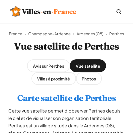
Villes
·
en
·
France
France
›
Champagne-Ardenne
›
Ardennes (08)
›
Perthes
Vue satellite de Perthes
Avis sur Perthes
Vue satellite
Villes à proximité
Photos
Carte satellite de Perthes
Cette vue satellite permet d'observer Perthes depuis
le ciel et de visualiser son organisation territoriale.
Perthes est un village située dans le Ardennes (08),
région Champagne-Ardenne. La commune rassemble