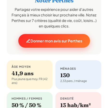
Noter Perthes
Partagez votre expérience pour aider d'autres
Français à mieux choisir leur prochaine ville. Notez
Perthes sur 7 critères (qualité de vie, coût, loisirs…)
en quelques clics.
Donner mon avis sur Perthes
ÂGE MOYEN
MÉNAGES
41,9 ans
130
Plus jeune que moy. FR (42
2,33 pers. / ménage
ans)
HOMMES / FEMMES
DENSITÉ
50 % / 50 %
13 hab/km²