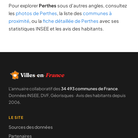
Pour explorer
Perthes
sous d'autres angles, consultez
les
photos de Perthes
, la liste des
communes à
proximité
, ou la
fiche détaillée de Perthes
avec ses
statistiques INSEE et les avis des habitants.
Villes
·
en
·
France
L'annuaire collaboratif des
34 493 communes de France
.
Données INSEE, DVF, Géorisques · Avis des habitants depuis
2006.
LE SITE
Sources des données
Partenaires