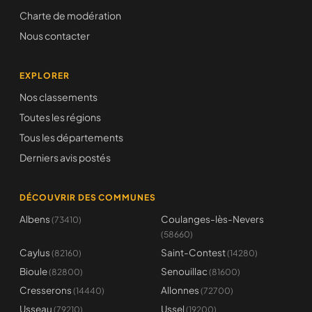
Charte de modération
Nous contacter
EXPLORER
Nos classements
Toutes les régions
Tous les départements
Derniers avis postés
DÉCOUVRIR DES COMMUNES
Albens
Coulanges-lès-Nevers
(73410)
(58660)
Caylus
Saint-Contest
(82160)
(14280)
Bioule
Senouillac
(82800)
(81600)
Cresserons
Allonnes
(14440)
(72700)
Usseau
Ussel
(79210)
(19200)