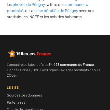
les
photos de Périgny
, la liste des
communes à
proximité
, ou la
fiche détaillée de Périgny
avec ses
statistiques INSEE et les avis des habitants.
Villes
·
en
·
France
L'annuaire collaboratif des
34 493 communes de France
.
Données INSEE, DVF, Géorisques · Avis des habitants depuis
2006.
LE SITE
Sources des données
Partenaires
Charte de modération