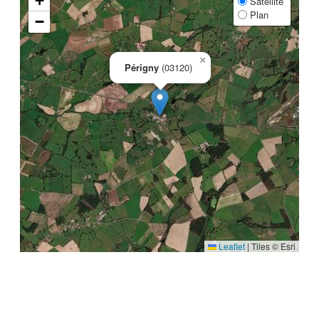
+
Satellite
Plan
−
×
Périgny
(03120)
Leaflet
|
Tiles © Esri