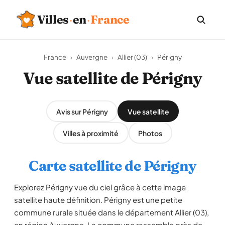
Villes
·
en
·
France
France
›
Auvergne
›
Allier (03)
›
Périgny
Vue satellite de Périgny
Avis sur Périgny
Vue satellite
Villes à proximité
Photos
Carte satellite de Périgny
Explorez Périgny vue du ciel grâce à cette image
satellite haute définition. Périgny est une petite
commune rurale située dans le département Allier (03),
en région Auvergne. La commune rassemble près de