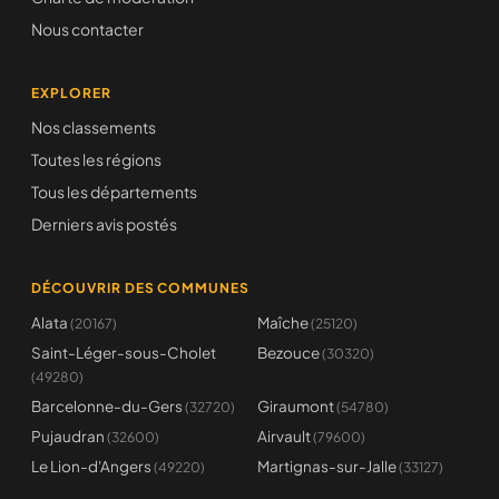
Nous contacter
EXPLORER
Nos classements
Toutes les régions
Tous les départements
Derniers avis postés
DÉCOUVRIR DES COMMUNES
Alata
Maîche
(20167)
(25120)
Saint-Léger-sous-Cholet
Bezouce
(30320)
(49280)
Barcelonne-du-Gers
Giraumont
(32720)
(54780)
Pujaudran
Airvault
(32600)
(79600)
Le Lion-d'Angers
Martignas-sur-Jalle
(49220)
(33127)