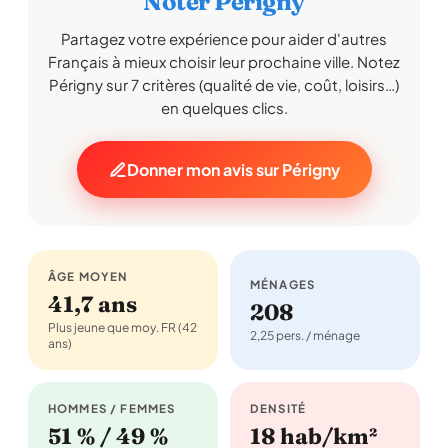
Noter Périgny
Partagez votre expérience pour aider d'autres
Français à mieux choisir leur prochaine ville. Notez
Périgny sur 7 critères (qualité de vie, coût, loisirs…)
en quelques clics.
Donner mon avis sur Périgny
ÂGE MOYEN
MÉNAGES
41,7 ans
208
Plus jeune que moy. FR (42
2,25 pers. / ménage
ans)
HOMMES / FEMMES
DENSITÉ
51 % / 49 %
18 hab/km²