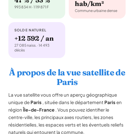
47 % / 53 %
hab/km²
993 834 H · 1 119 871 F
Commune urbaine dense
SOLDE NATUREL
+12 592 / an
27 085 naiss. · 14 493
décès
À propos de la vue satellite de
Paris
La vue satellite vous offre un aperçu géographique
unique de
Paris
, située dans le département
Paris
en
région
Île-de-France
. Vous pouvez identifier le
centre-ville, les principaux axes routiers, les zones
résidentielles, les espaces verts et les éventuels reliefs
naturels qui entourent la commune.