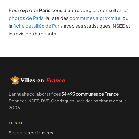
Pour explorer
Paris
sous d'autres angles, consultez les
photos de Paris
, la liste des
communes à proximité
, ou
la
fiche détaillée de Paris
avec ses statistiques INSEE et
les avis des habitants.
Villes
·
en
·
France
L'annuaire collaboratif des
34 493 communes de France
.
Données INSEE, DVF, Géorisques · Avis des habitants depuis
2006.
LE SITE
Sources des données