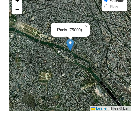
+
Satellite
Plan
−
×
Paris
(75000)
Leaflet
|
Tiles © Esri