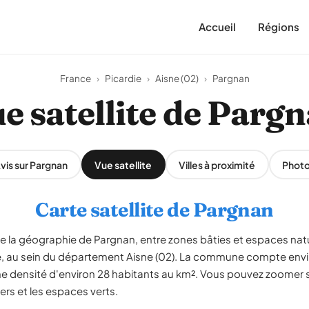
Accueil
Régions
France
›
Picardie
›
Aisne (02)
›
Pargnan
e satellite de Parg
vis sur Pargnan
Vue satellite
Villes à proximité
Phot
Carte satellite de Pargnan
le la géographie de Pargnan, entre zones bâties et espaces nat
e, au sein du département Aisne (02). La commune compte envi
ne densité d'environ 28 habitants au km². Vous pouvez zoomer s
iers et les espaces verts.