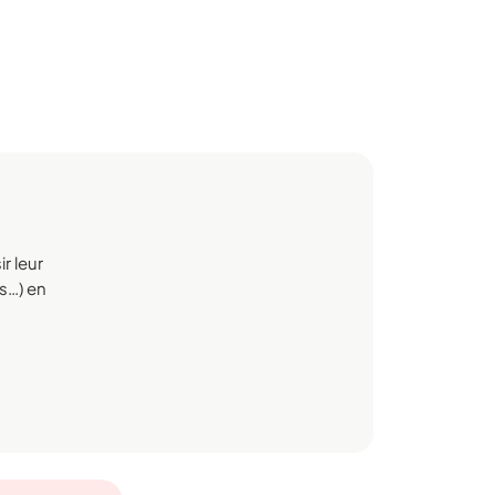
r leur
rs…) en