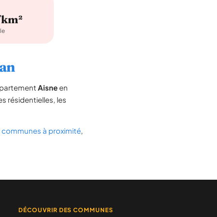
/km²
le
nan
département
Aisne
en
s résidentielles, les
s
communes à proximité
,
DÉCOUVRIR DES COMMUNES