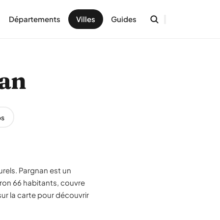
Départements
Villes
Guides
nan
os
urels. Pargnan est un
ron 66 habitants, couvre
ur la carte pour découvrir