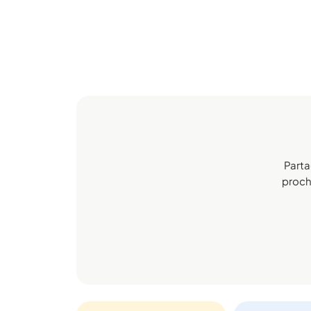
Parta
procha