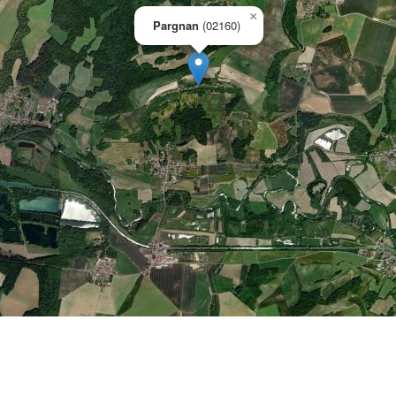
×
Pargnan
(02160)