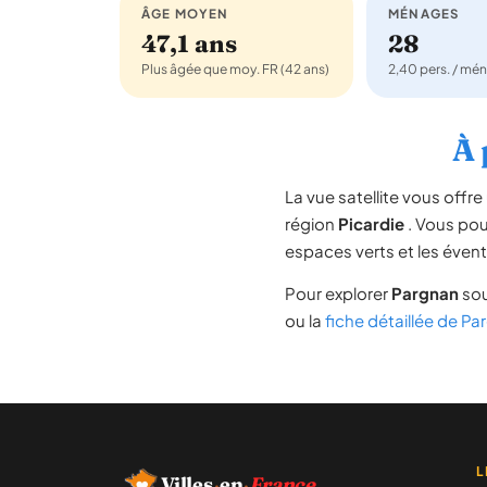
ÂGE MOYEN
MÉNAGES
47,1 ans
28
Plus âgée que moy. FR (42 ans)
2,40 pers. / mé
À 
La vue satellite vous off
région
Picardie
. Vous pouv
espaces verts et les évent
Pour explorer
Pargnan
sou
ou la
fiche détaillée de P
L
Villes
·
en
·
France