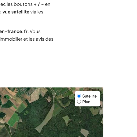
ec les boutons
+ / −
en
la
vue satellite
via les
-en-france.fr
. Vous
mmobilier et les avis des
Satellite
Plan