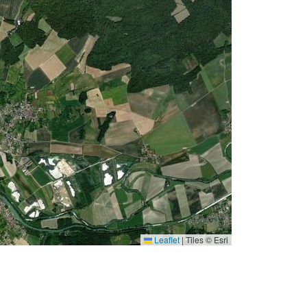
Leaflet
|
Tiles © Esri