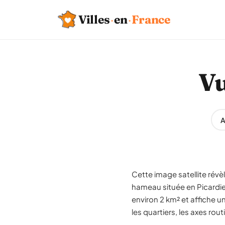
Villes
·
en
·
France
Vu
A
Cette image satellite révè
hameau située en Picardi
environ 2 km² et affiche u
les quartiers, les axes rout