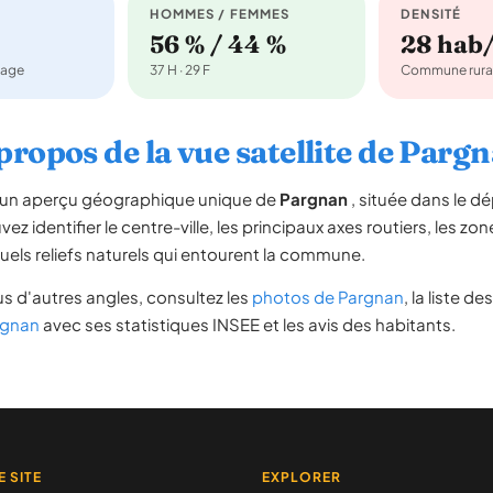
HOMMES / FEMMES
DENSITÉ
56 % / 44 %
28 hab
nage
37 H · 29 F
Commune rura
propos de la vue satellite de Parg
re un aperçu géographique unique de
Pargnan
, située dans le 
ez identifier le centre-ville, les principaux axes routiers, les zone
uels reliefs naturels qui entourent la commune.
s d'autres angles, consultez les
photos de Pargnan
, la liste de
argnan
avec ses statistiques INSEE et les avis des habitants.
E SITE
EXPLORER