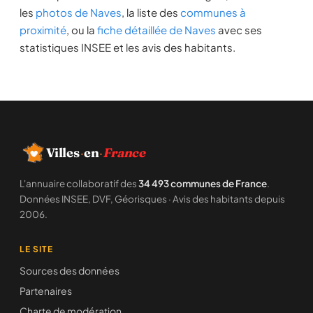
les
photos de Naves
, la liste des
communes à
proximité
, ou la
fiche détaillée de Naves
avec ses
statistiques INSEE et les avis des habitants.
Villes
·
en
·
France
L'annuaire collaboratif des
34 493 communes de France
.
Données INSEE, DVF, Géorisques · Avis des habitants depuis
2006.
LE SITE
Sources des données
Partenaires
Charte de modération