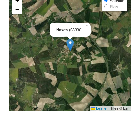
+
Satellite
Plan
−
×
Naves
(03330)
Leaflet
|
Tiles © Esri