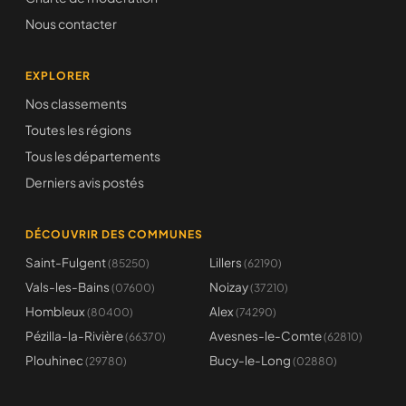
Nous contacter
EXPLORER
Nos classements
Toutes les régions
Tous les départements
Derniers avis postés
DÉCOUVRIR DES COMMUNES
Saint-Fulgent
Lillers
(85250)
(62190)
Vals-les-Bains
Noizay
(07600)
(37210)
Hombleux
Alex
(80400)
(74290)
Pézilla-la-Rivière
Avesnes-le-Comte
(66370)
(62810)
Plouhinec
Bucy-le-Long
(29780)
(02880)