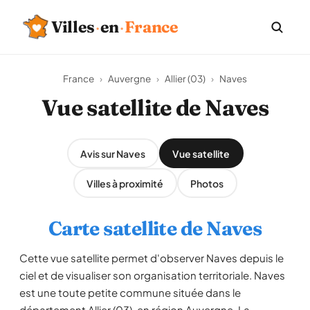
Villes
·
en
·
France
France
›
Auvergne
›
Allier (03)
›
Naves
Vue satellite de Naves
Avis sur Naves
Vue satellite
Villes à proximité
Photos
Carte satellite de Naves
Cette vue satellite permet d'observer Naves depuis le
ciel et de visualiser son organisation territoriale. Naves
est une toute petite commune située dans le
département Allier (03), en région Auvergne. La