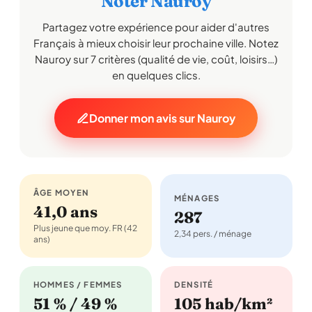
Noter Nauroy
Partagez votre expérience pour aider d'autres
Français à mieux choisir leur prochaine ville. Notez
Nauroy sur 7 critères (qualité de vie, coût, loisirs…)
en quelques clics.
Donner mon avis sur Nauroy
ÂGE MOYEN
MÉNAGES
41,0 ans
287
Plus jeune que moy. FR (42
2,34 pers. / ménage
ans)
HOMMES / FEMMES
DENSITÉ
51 % / 49 %
105 hab/km²