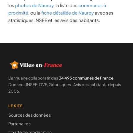
les
photos de Nauroy
, la liste des
communes à
proximité
, ou la
fiche détaillée de Nauroy
avec ses
statistiques INSEE et les avis des habitants.
Villes
·
en
·
France
L'annuaire collaboratif des
34 493 communes de France
.
Données INSEE, DVF, Géorisques · Avis des habitants depuis
2006.
LE SITE
Sources des données
Partenaires
Charte de modération