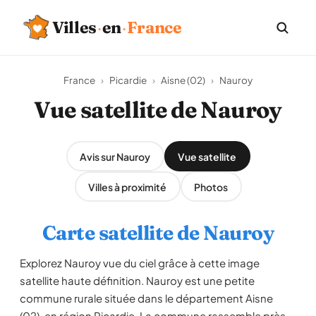
Villes
·
en
·
France
France
›
Picardie
›
Aisne (02)
›
Nauroy
Vue satellite de Nauroy
Avis sur Nauroy
Vue satellite
Villes à proximité
Photos
Carte satellite de Nauroy
Explorez Nauroy vue du ciel grâce à cette image
satellite haute définition. Nauroy est une petite
commune rurale située dans le département Aisne
(02), en région Picardie. La commune rassemble près