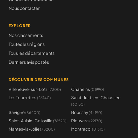
Nous contacter
EXPLORER
Nos classements
Toutes les régions
Tous les départements
Derniers avis postés
DÉCOUVRIR DES COMMUNES
Villeneuve-sur-Lot
Chaneins
(47300)
(01990)
Les Tourrettes
Saint-Just-en-Chaussée
(26740)
(60130)
Savigné
Boussay
(86400)
(44190)
Saint-Aubin-Celloville
Plouvara
(76520)
(22170)
Mantes-la-Jolie
Montracol
(78200)
(01310)