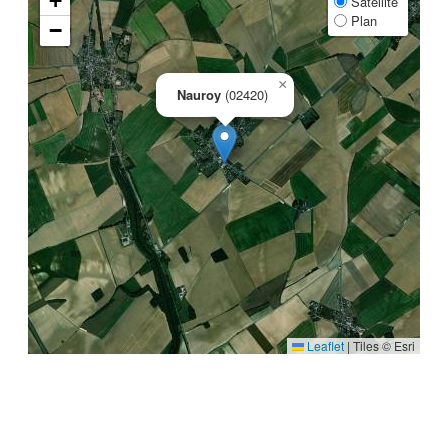
+
Satellite
Plan
−
×
Nauroy
(02420)
Leaflet
|
Tiles © Esri