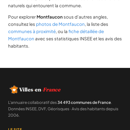
naturels qui entourent la commune.
Pour explorer
Montfaucon
sous d'autres angles,
consultez les
photos de Montfaucon
, la liste des
communes à proximité
, ou la
fiche détaillée de
Montfaucon
avec ses statistiques INSEE et les avis des
habitants.
Villes
·
en
·
France
L'annuaire collaboratif des
34 493 communes de France
.
Données INSEE, DVF, Géorisques · Avis des habitants depuis
2006.
LE SITE