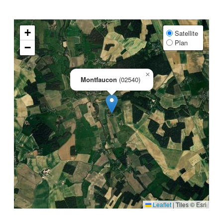
+
Satellite
Plan
−
×
Montfaucon
(02540)
Leaflet
|
Tiles © Esri