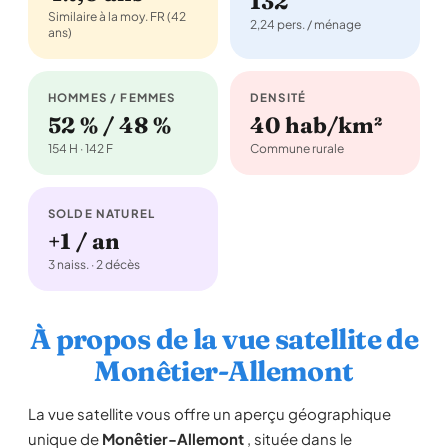
132
Similaire à la moy. FR (42
2,24 pers. / ménage
ans)
HOMMES / FEMMES
DENSITÉ
52 % / 48 %
40 hab/km²
154 H · 142 F
Commune rurale
SOLDE NATUREL
+1 / an
3 naiss. · 2 décès
À propos de la vue satellite de
Monêtier-Allemont
La vue satellite vous offre un aperçu géographique
unique de
Monêtier-Allemont
, située dans le