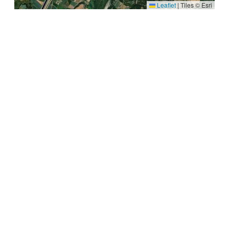
Leaflet
|
Tiles © Esri