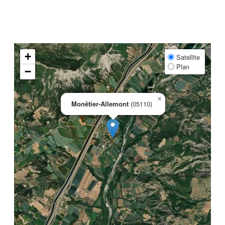
+
Satellite
Plan
−
×
Monêtier-Allemont
(05110)