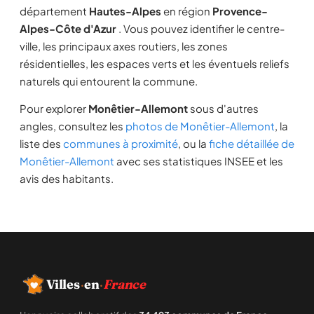
département
Hautes-Alpes
en région
Provence-
Alpes-Côte d'Azur
. Vous pouvez identifier le centre-
ville, les principaux axes routiers, les zones
résidentielles, les espaces verts et les éventuels reliefs
naturels qui entourent la commune.
Pour explorer
Monêtier-Allemont
sous d'autres
angles, consultez les
photos de Monêtier-Allemont
, la
liste des
communes à proximité
, ou la
fiche détaillée de
Monêtier-Allemont
avec ses statistiques INSEE et les
avis des habitants.
Villes
·
en
·
France