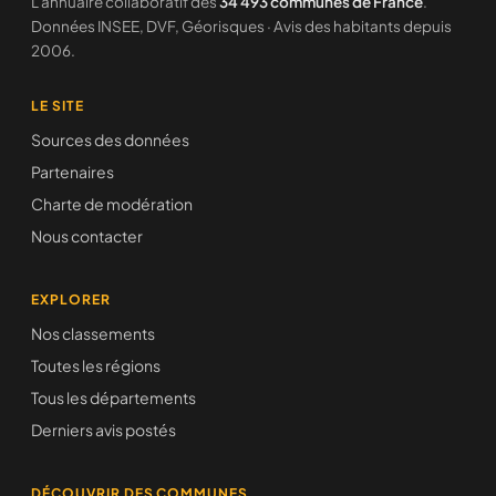
L'annuaire collaboratif des
34 493 communes de France
.
Données INSEE, DVF, Géorisques · Avis des habitants depuis
2006.
LE SITE
Sources des données
Partenaires
Charte de modération
Nous contacter
EXPLORER
Nos classements
Toutes les régions
Tous les départements
Derniers avis postés
DÉCOUVRIR DES COMMUNES