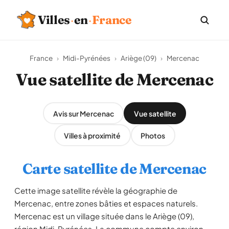
Villes
·
en
·
France
France
›
Midi-Pyrénées
›
Ariège (09)
›
Mercenac
Vue satellite de Mercenac
Avis sur Mercenac
Vue satellite
Villes à proximité
Photos
Carte satellite de Mercenac
Cette image satellite révèle la géographie de
Mercenac, entre zones bâties et espaces naturels.
Mercenac est un village située dans le Ariège (09),
région Midi-Pyrénées. La commune compte environ