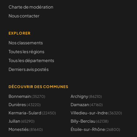
Charte de modération
Nous contacter
EXPLORER
Nos classements
Toutes les régions
Tous les départements
Derniers avis postés
DÉCOUVRIR DES COMMUNES
Bonnemain
Archigny
(35270)
(86210)
Dunières
Damazan
(43220)
(47160)
Kermaria-Sulard
Villedieu-sur-Indre
(22450)
(36320)
Juillan
Billy-Berclau
(65290)
(62138)
Monestiés
Étoile-sur-Rhône
(81640)
(26800)