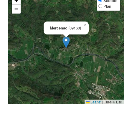
+
Satellite
Plan
−
×
Mercenac
(09160)
Leaflet
|
Tiles © Esri