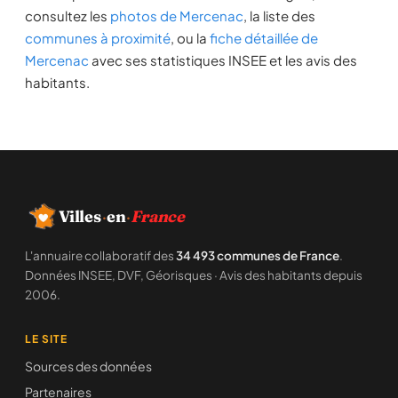
consultez les
photos de Mercenac
, la liste des
communes à proximité
, ou la
fiche détaillée de
Mercenac
avec ses statistiques INSEE et les avis des
habitants.
Villes
·
en
·
France
L'annuaire collaboratif des
34 493 communes de France
.
Données INSEE, DVF, Géorisques · Avis des habitants depuis
2006.
LE SITE
Sources des données
Partenaires