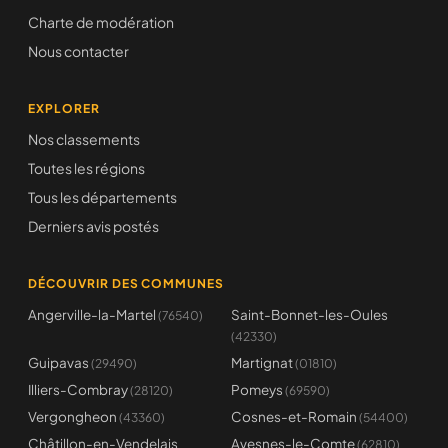
Charte de modération
Nous contacter
EXPLORER
Nos classements
Toutes les régions
Tous les départements
Derniers avis postés
DÉCOUVRIR DES COMMUNES
Angerville-la-Martel
Saint-Bonnet-les-Oules
(76540)
(42330)
Guipavas
Martignat
(29490)
(01810)
Illiers-Combray
Pomeys
(28120)
(69590)
Vergongheon
Cosnes-et-Romain
(43360)
(54400)
Châtillon-en-Vendelais
Avesnes-le-Comte
(62810)