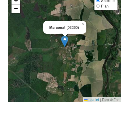
+
Satellite
Plan
−
×
Marcenat
(03260)
Leaflet
|
Tiles © Esri