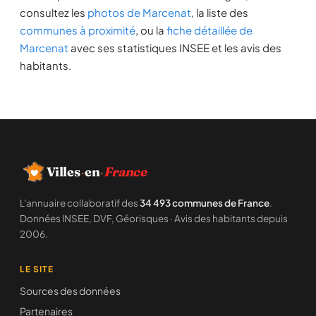
consultez les
photos de Marcenat
, la liste des
communes à proximité
, ou la
fiche détaillée de
Marcenat
avec ses statistiques INSEE et les avis des
habitants.
Villes
·
en
·
France
L'annuaire collaboratif des
34 493 communes de France
.
Données INSEE, DVF, Géorisques · Avis des habitants depuis
2006.
LE SITE
Sources des données
Partenaires