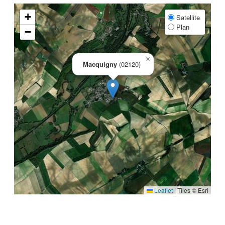
+
Satellite
Plan
−
×
Macquigny
(02120)
Leaflet
|
Tiles © Esri