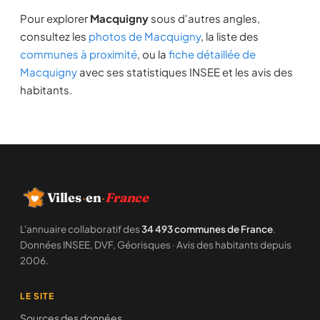
Pour explorer
Macquigny
sous d'autres angles,
consultez les
photos de Macquigny
, la liste des
communes à proximité
, ou la
fiche détaillée de
Macquigny
avec ses statistiques INSEE et les avis des
habitants.
Villes
·
en
·
France
L'annuaire collaboratif des
34 493 communes de France
.
Données INSEE, DVF, Géorisques · Avis des habitants depuis
2006.
LE SITE
Sources des données