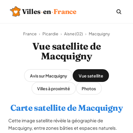
Villes
·
en
·
France
France
›
Picardie
›
Aisne (02)
›
Macquigny
Vue satellite de
Macquigny
Avis sur Macquigny
Vue satellite
Villes à proximité
Photos
Carte satellite de Macquigny
Cette image satellite révèle la géographie de
Macquigny, entre zones bâties et espaces naturels.