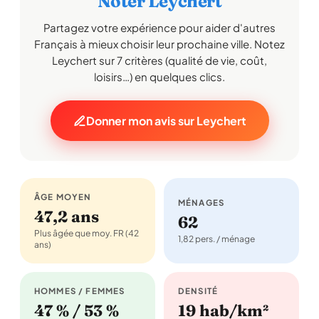
Noter Leychert
Partagez votre expérience pour aider d'autres
Français à mieux choisir leur prochaine ville. Notez
Leychert sur 7 critères (qualité de vie, coût,
loisirs…) en quelques clics.
Donner mon avis sur Leychert
ÂGE MOYEN
MÉNAGES
47,2 ans
62
Plus âgée que moy. FR (42
1,82 pers. / ménage
ans)
HOMMES / FEMMES
DENSITÉ
47 % / 53 %
19 hab/km²