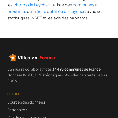
les
photos de Leychert
, la liste des
communes à
proximité
, ou la
fiche détaillée de Leychert
avec ses
statistiques INSEE et les avis des habitants.
Villes
·
en
·
France
L'annuaire collaboratif des
34 493 communes de France
.
Données INSEE, DVF, Géorisques · Avis des habitants depuis
2006.
LE SITE
Sources des données
Partenaires
Charte de modération