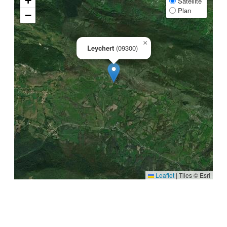
+
Satellite
Plan
−
×
Leychert
(09300)
Leaflet
|
Tiles © Esri