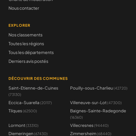
Nous contacter
EXPLORER
Nos classements
Toutes les régions
Tous les départements
Derniers avis postés
DÉCOUVRIR DES COMMUNES
Saint-Etienne-de-Cuines
Pouilly-sous-Charlieu
(42720)
(73130)
Eccica-Suarella
Villeneuve-sur-Lot
(20117)
(47300)
Tilques
Baignes-Sainte-Radegonde
(62500)
(16360)
Lormont
Villecresnes
(33310)
(94440)
Diemeringen
Zimmersheim
(67430)
(68440)