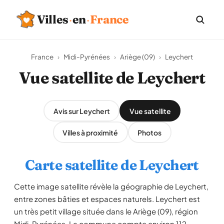
Villes
·
en
·
France
France
›
Midi-Pyrénées
›
Ariège (09)
›
Leychert
Vue satellite de Leychert
Avis sur Leychert
Vue satellite
Villes à proximité
Photos
Carte satellite de Leychert
Cette image satellite révèle la géographie de Leychert,
entre zones bâties et espaces naturels. Leychert est
un très petit village située dans le Ariège (09), région
Midi-Pyrénées. La commune compte environ 112