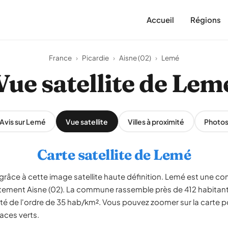
Accueil
Régions
France
›
Picardie
›
Aisne (02)
›
Lemé
Vue satellite de Lem
Avis sur Lemé
Vue satellite
Villes à proximité
Photo
Carte satellite de Lemé
grâce à cette image satellite haute définition. Lemé est une c
rtement Aisne (02). La commune rassemble près de 412 habitants
é de l'ordre de 35 hab/km². Vous pouvez zoomer sur la carte po
paces verts.