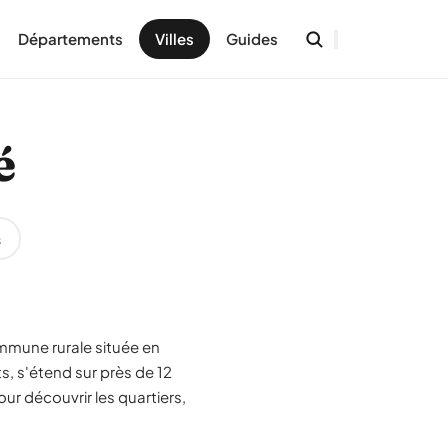
Départements
Villes
Guides
é
s
ommune rurale située en
, s'étend sur près de 12
ur découvrir les quartiers,