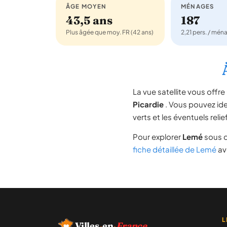
ÂGE MOYEN
MÉNAGES
43,5 ans
187
Plus âgée que moy. FR (42 ans)
2,21 pers. / mén
La vue satellite vous off
Picardie
. Vous pouvez iden
verts et les éventuels rel
Pour explorer
Lemé
sous d
fiche détaillée de Lemé
ave
L
Villes
·
en
·
France