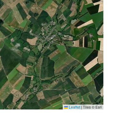
Leaflet
|
Tiles © Esri