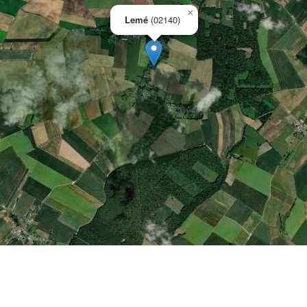
×
Lemé
(02140)