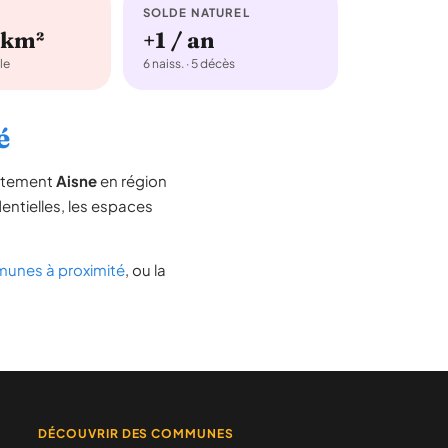
SOLDE NATUREL
/km²
+1 / an
le
6 naiss. · 5 décès
é
artement
Aisne
en région
dentielles, les espaces
unes à proximité
, ou la
DÉCOUVRIR DES COMMUNES