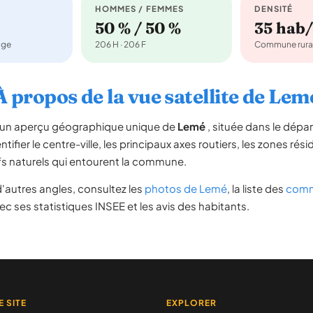
HOMMES / FEMMES
DENSITÉ
50 % / 50 %
35 hab
age
206 H · 206 F
Commune rura
À propos de la vue satellite de Lem
re un aperçu géographique unique de
Lemé
, située dans le dép
tifier le centre-ville, les principaux axes routiers, les zones rési
iefs naturels qui entourent la commune.
'autres angles, consultez les
photos de Lemé
, la liste des
comm
c ses statistiques INSEE et les avis des habitants.
E SITE
EXPLORER