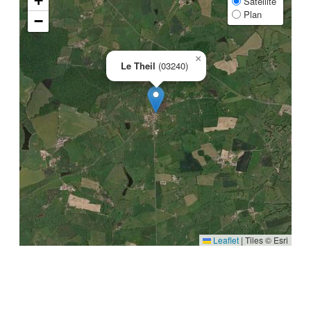
+
Satellite
Plan
−
×
Le Theil
(03240)
Leaflet
|
Tiles © Esri