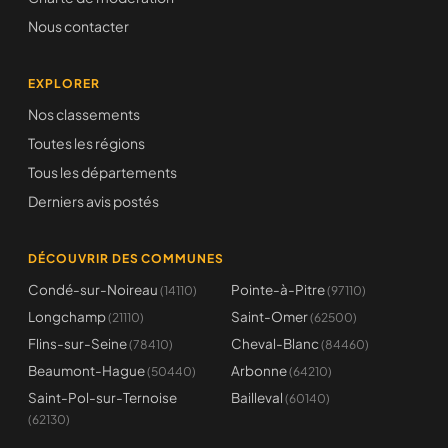
Nous contacter
EXPLORER
Nos classements
Toutes les régions
Tous les départements
Derniers avis postés
DÉCOUVRIR DES COMMUNES
Condé-sur-Noireau
Pointe-à-Pitre
(14110)
(97110)
Longchamp
Saint-Omer
(21110)
(62500)
Flins-sur-Seine
Cheval-Blanc
(78410)
(84460)
Beaumont-Hague
Arbonne
(50440)
(64210)
Saint-Pol-sur-Ternoise
Bailleval
(60140)
(62130)