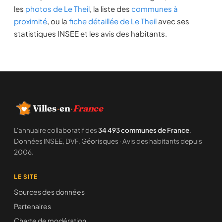
les
photos de Le Theil
, la liste des
communes à
proximité
, ou la
fiche détaillée de Le Theil
avec ses
statistiques INSEE et les avis des habitants.
Villes
·
en
·
France
L'annuaire collaboratif des
34 493 communes de France
.
Données INSEE, DVF, Géorisques · Avis des habitants depuis
2006.
LE SITE
Sources des données
Partenaires
Charte de modération