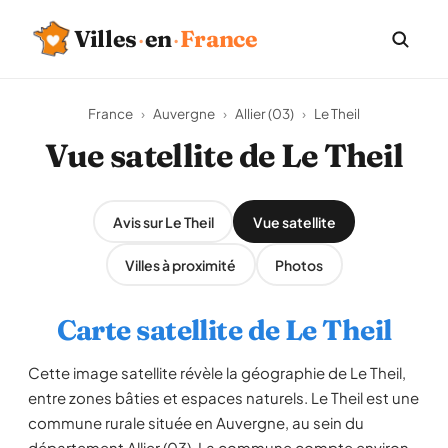
Villes
·
en
·
France
France
›
Auvergne
›
Allier (03)
›
Le Theil
Vue satellite de Le Theil
Avis sur Le Theil
Vue satellite
Villes à proximité
Photos
Carte satellite de Le Theil
Cette image satellite révèle la géographie de Le Theil,
entre zones bâties et espaces naturels. Le Theil est une
commune rurale située en Auvergne, au sein du
département Allier (03). La commune compte environ