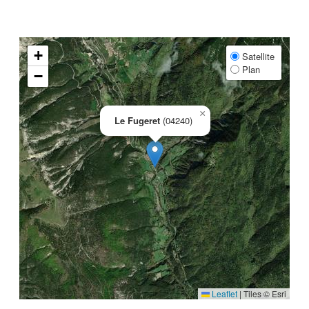
+
Satellite
Plan
−
×
Le Fugeret
(04240)
Leaflet
|
Tiles © Esri