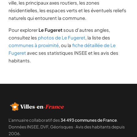
ville, les principaux axes routiers, les zones
résidentielles, les espaces verts et les éventuels reliefs
naturels qui entourent la commune.
Pour explorer
Le Fugeret
sous d'autres angles,
consultez les
photos de Le Fugeret
, la liste des
communes à proximité
, ou la
fiche détaillée de Le
Fugeret
avec ses statistiques INSEE et les avis des
habitants.
Villes
·
en
·
France
L'annuaire collaboratif des
34 493 communes de France
.
Données INSEE, DVF, Géorisques · Avis des habitants depuis
2006.