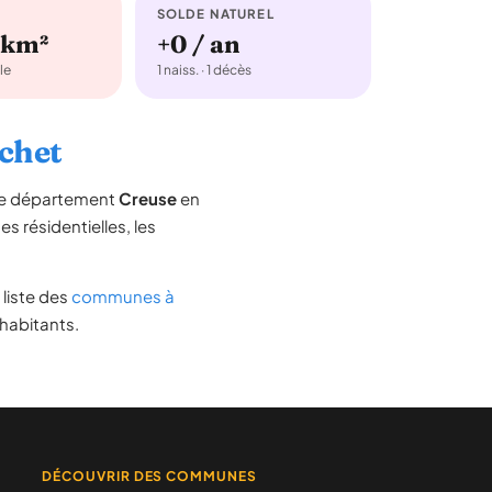
SOLDE NATUREL
/km²
+0 / an
le
1 naiss. · 1 décès
uchet
 le département
Creuse
en
es résidentielles, les
a liste des
communes à
 habitants.
DÉCOUVRIR DES COMMUNES