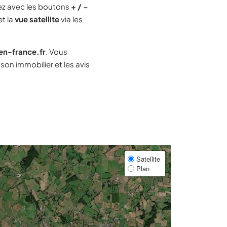
z avec les boutons
+ / −
et la
vue satellite
via les
-en-france.fr
. Vous
on immobilier et les avis
Satellite
Plan