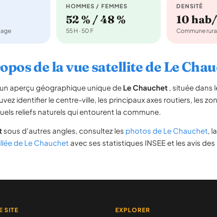
HOMMES / FEMMES
DENSITÉ
52 % / 48 %
10 hab
nage
55 H · 50 F
Commune rura
opos de la vue satellite de Le Cha
re un aperçu géographique unique de
Le Chauchet
, située dans
vez identifier le centre-ville, les principaux axes routiers, les zon
uels reliefs naturels qui entourent la commune.
t
sous d'autres angles, consultez les
photos de Le Chauchet
, l
illée de Le Chauchet
avec ses statistiques INSEE et les avis des
E SITE
EXPLORER