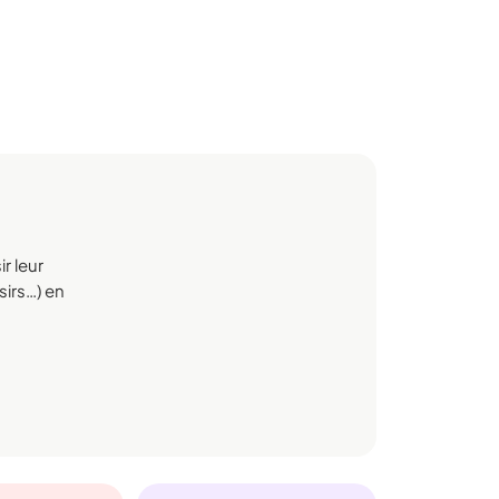
r leur
sirs…) en