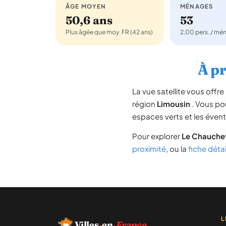
ÂGE MOYEN
MÉNAGES
50,6 ans
53
Plus âgée que moy. FR (42 ans)
2,00 pers. / mé
À pr
La vue satellite vous off
région
Limousin
. Vous pou
espaces verts et les évent
Pour explorer
Le Chauche
proximité
, ou la
fiche déta
L
Villes
·
en
·
France