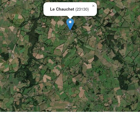
×
Le Chauchet
(23130)