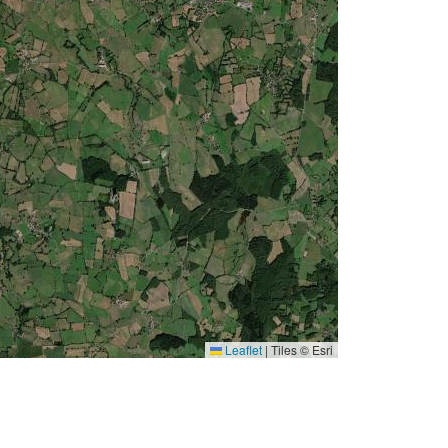
Leaflet
|
Tiles © Esri