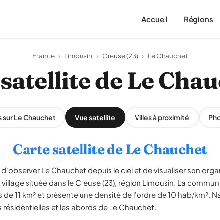
Accueil
Régions
France
›
Limousin
›
Creuse (23)
›
Le Chauchet
satellite de Le Cha
s sur Le Chauchet
Vue satellite
Villes à proximité
Pho
Carte satellite de Le Chauchet
d'observer Le Chauchet depuis le ciel et de visualiser son organi
t village située dans le Creuse (23), région Limousin. La commu
s de 11 km² et présente une densité de l'ordre de 10 hab/km². N
es résidentielles et les abords de Le Chauchet.