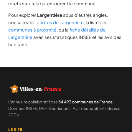
reliefs naturels qui entourent la commune.
Pour explorer
Largentière
sous d'autres angles,
consultez les
photos de Largentière
, la liste des
communes à proximité
, ou la
fiche détaillée de
Largentière
avec ses statistiques INSEE et les avis des
habitants.
Villes
·
en
·
France
L'annuaire collaboratif des
34 493 communes de France
.
Données INSEE, DVF, Géorisques · Avis des habitants depuis
2006.
LE SITE