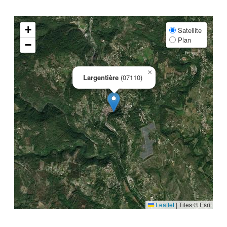
+
Satellite
Plan
−
×
Largentière
(07110)
Leaflet
|
Tiles © Esri