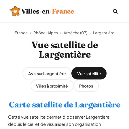
Villes
·
en
·
France
France
›
Rhône-Alpes
›
Ardèche (07)
›
Largentière
Vue satellite de
Largentière
Avis sur Largentière
Vue satellite
Villes à proximité
Photos
Carte satellite de Largentière
Cette vue satellite permet d'observer Largentière
depuis le ciel et de visualiser son organisation