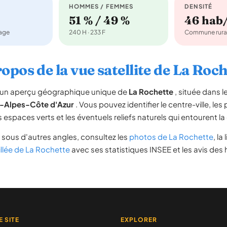
HOMMES / FEMMES
DENSITÉ
51 % / 49 %
46 hab
nage
240 H · 233 F
Commune rura
opos de la vue satellite de La Roc
re un aperçu géographique unique de
La Rochette
, située dans 
-Alpes-Côte d'Azur
. Vous pouvez identifier le centre-ville, les
les espaces verts et les éventuels reliefs naturels qui entourent
sous d'autres angles, consultez les
photos de La Rochette
, la
illée de La Rochette
avec ses statistiques INSEE et les avis des 
E SITE
EXPLORER