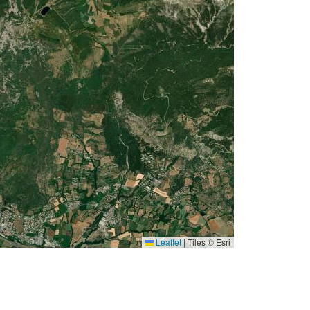
Leaflet
|
Tiles © Esri