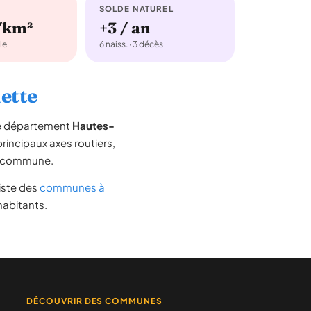
SOLDE NATUREL
/km²
+3 / an
le
6 naiss. · 3 décès
hette
le département
Hautes-
 principaux axes routiers,
 la commune.
 liste des
communes à
habitants.
DÉCOUVRIR DES COMMUNES