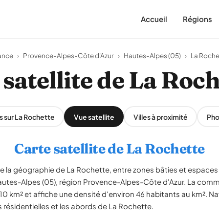
Accueil
Régions
ance
›
Provence-Alpes-Côte d'Azur
›
Hautes-Alpes (05)
›
La Roche
satellite de La Roc
s sur La Rochette
Vue satellite
Villes à proximité
Pho
Carte satellite de La Rochette
le la géographie de La Rochette, entre zones bâties et espaces
 Hautes-Alpes (05), région Provence-Alpes-Côte d'Azur. La co
10 km² et affiche une densité d'environ 46 habitants au km². Na
s résidentielles et les abords de La Rochette.