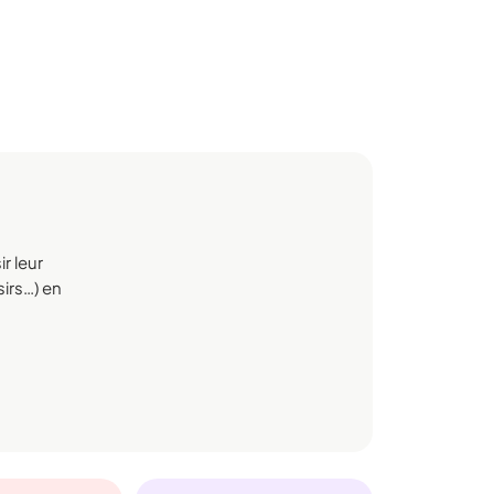
r leur
sirs…) en