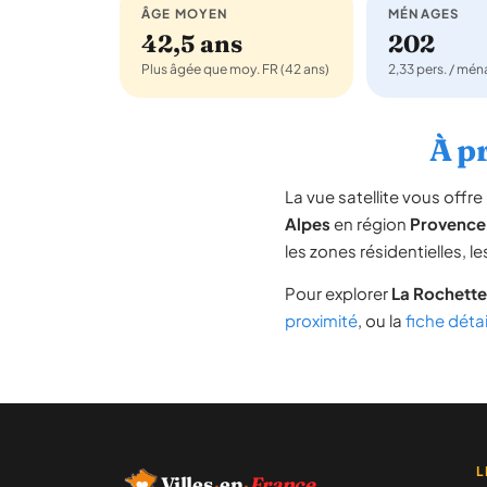
ÂGE MOYEN
MÉNAGES
42,5 ans
202
Plus âgée que moy. FR (42 ans)
2,33 pers. / mé
À pr
La vue satellite vous off
Alpes
en région
Provence
les zones résidentielles, 
Pour explorer
La Rochette
proximité
, ou la
fiche déta
L
Villes
·
en
·
France