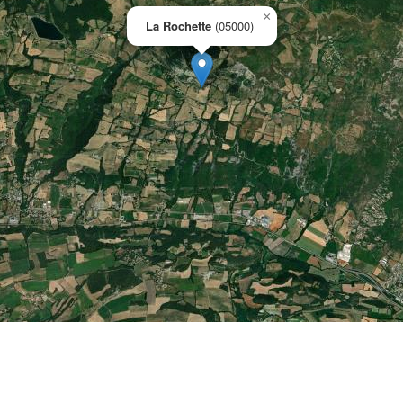
×
La Rochette
(05000)