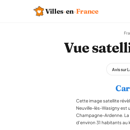
Villes
·
en
·
France
Fr
Vue satell
Avis sur 
Car
Cette image satellite révè
Neuville-lès-Wasigny est 
Champagne-Ardenne. La co
d'environ 31 habitants au 