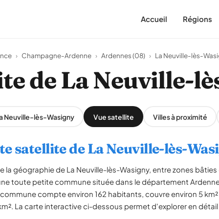
Accueil
Régions
ance
›
Champagne-Ardenne
›
Ardennes (08)
›
La Neuville-lès-Was
ite de La Neuville-
La Neuville-lès-Wasigny
Vue satellite
Villes à proximité
te satellite de La Neuville-lès-Was
le la géographie de La Neuville-lès-Wasigny, entre zones bâties
une toute petite commune située dans le département Ardennes
mmune compte environ 162 habitants, couvre environ 5 km² e
km². La carte interactive ci-dessous permet d'explorer en détail