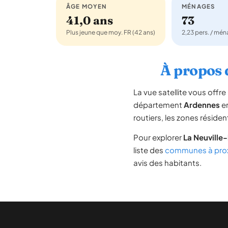
ÂGE MOYEN
MÉNAGES
41,0 ans
73
Plus jeune que moy. FR (42 ans)
2,23 pers. / mé
À propos d
La vue satellite vous off
département
Ardennes
e
routiers, les zones résiden
Pour explorer
La Neuville
liste des
communes à prox
avis des habitants.