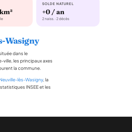
SOLDE NATUREL
/km²
+0 / an
le
2 naiss. · 2 décès
lès-Wasigny
située dans le
-ville, les principaux axes
entourent la commune.
Neuville-lès-Wasigny
, la
statistiques INSEE et les