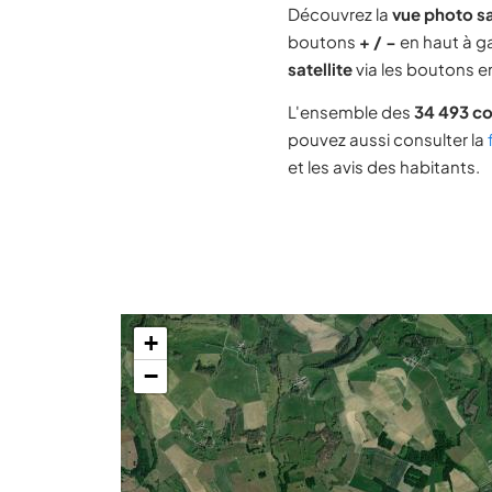
Découvrez la
vue photo sa
boutons
+ / −
en haut à ga
satellite
via les boutons en
L'ensemble des
34 493 c
pouvez aussi consulter la
et les avis des habitants.
+
−