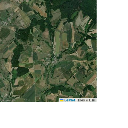
Leaflet
|
Tiles © Esri