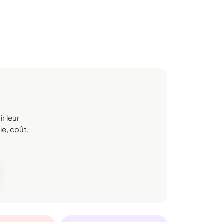
r leur
ie, coût,