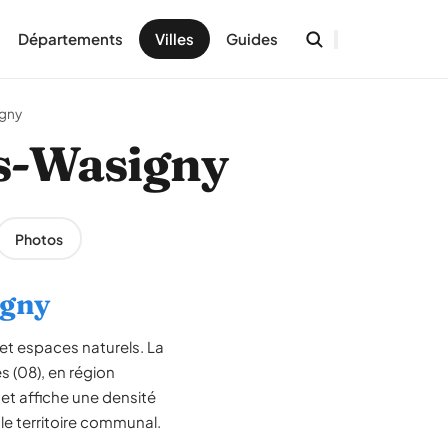
Départements
Villes
Guides
igny
lès-Wasigny
Photos
igny
 et espaces naturels. La
 (08), en région
t affiche une densité
 le territoire communal.