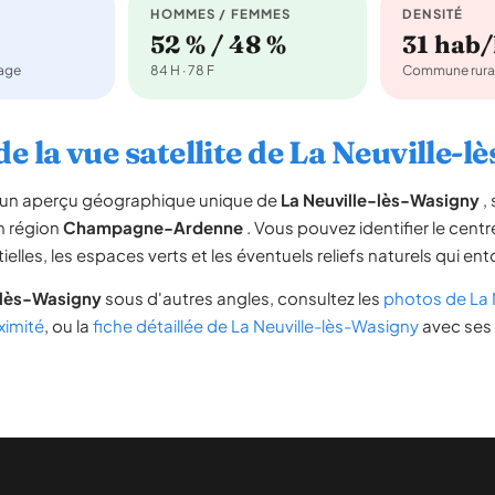
HOMMES / FEMMES
DENSITÉ
52 % / 48 %
31 hab
nage
84 H · 78 F
Commune rura
e la vue satellite de La Neuville-
re un aperçu géographique unique de
La Neuville-lès-Wasigny
, 
n région
Champagne-Ardenne
. Vous pouvez identifier le centre
tielles, les espaces verts et les éventuels reliefs naturels qui 
-lès-Wasigny
sous d'autres angles, consultez les
photos de La 
imité
, ou la
fiche détaillée de La Neuville-lès-Wasigny
avec ses 