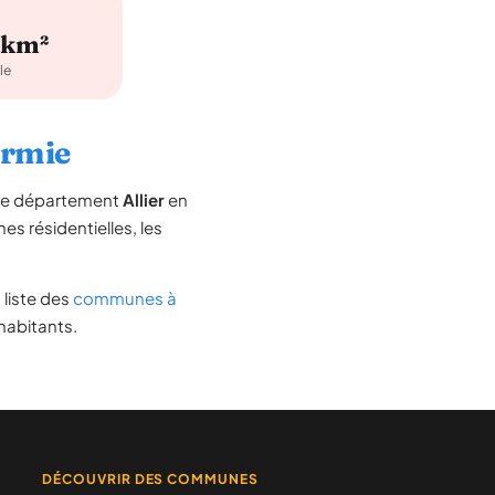
/km²
le
ermie
 le département
Allier
en
nes résidentielles, les
a liste des
communes à
habitants.
DÉCOUVRIR DES COMMUNES