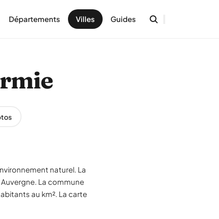
Départements
Villes
Guides
ermie
tos
environnement naturel. La
ion Auvergne. La commune
abitants au km². La carte