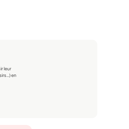
r leur
sirs…) en