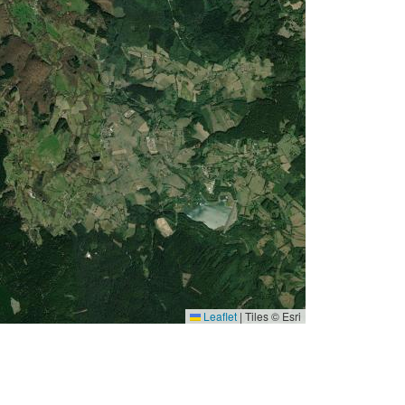
Leaflet
|
Tiles © Esri