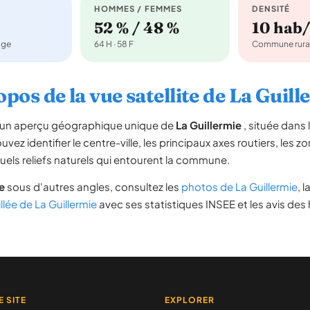
HOMMES / FEMMES
DENSITÉ
52 % / 48 %
10 hab
age
64 H · 58 F
Commune rura
opos de la vue satellite de La Guill
re un aperçu géographique unique de
La Guillermie
, située dans
vez identifier le centre-ville, les principaux axes routiers, les zo
uels reliefs naturels qui entourent la commune.
e
sous d'autres angles, consultez les
photos de La Guillermie
, l
llée de La Guillermie
avec ses statistiques INSEE et les avis des 
E SITE
EXPLORER