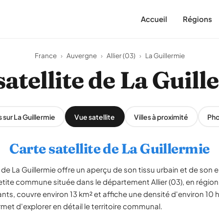
Accueil
Régions
France
›
Auvergne
›
Allier (03)
›
La Guillermie
satellite de La Guill
s sur La Guillermie
Vue satellite
Villes à proximité
Pho
Carte satellite de La Guillermie
de La Guillermie offre un aperçu de son tissu urbain et de son 
petite commune située dans le département Allier (03), en rég
ts, couvre environ 13 km² et affiche une densité d'environ 10 h
met d'explorer en détail le territoire communal.