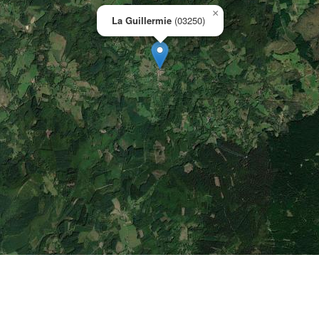
×
La Guillermie
(03250)