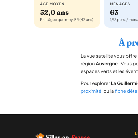
ÂGE MOYEN
MÉNAGES
52,0 ans
63
Plus âgée que moy. FR (42 ans)
1,93 pers. / mén
À pr
La vue satellite vous off
région
Auvergne
. Vous pou
espaces verts et les évent
Pour explorer
La Guillermi
proximité
, ou la
fiche détai
L
Villes
·
en
·
France