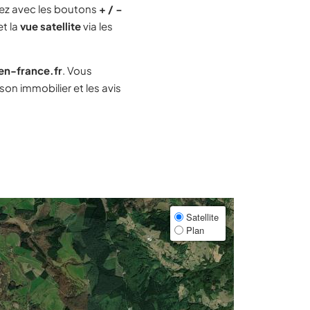
ez avec les boutons
+ / −
et la
vue satellite
via les
-en-france.fr
. Vous
on immobilier et les avis
Satellite
Plan