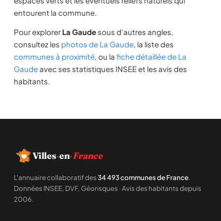
espaces verts et les éventuels reliefs naturels qui
entourent la commune.
Pour explorer
La Gaude
sous d'autres angles,
consultez les
photos de La Gaude
, la liste des
communes à proximité
, ou la
fiche détaillée de La
Gaude
avec ses statistiques INSEE et les avis des
habitants.
Villes
·
en
·
France
L'annuaire collaboratif des
34 493 communes de France
.
Données INSEE, DVF, Géorisques · Avis des habitants depuis
2006.