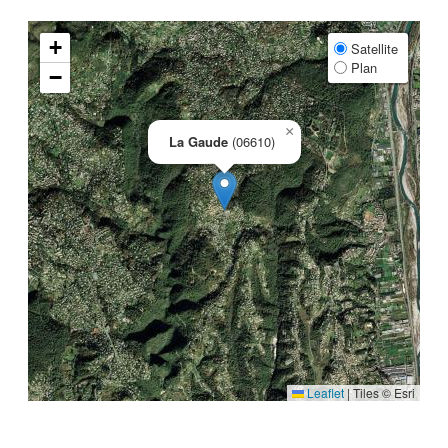
+
Satellite
Plan
−
×
La Gaude
(06610)
Leaflet
|
Tiles © Esri