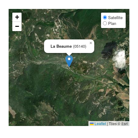
+
Satellite
Plan
−
×
La Beaume
(05140)
Leaflet
|
Tiles © Esri