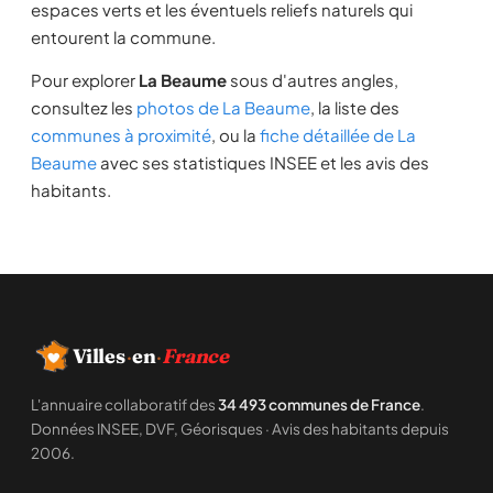
espaces verts et les éventuels reliefs naturels qui
entourent la commune.
Pour explorer
La Beaume
sous d'autres angles,
consultez les
photos de La Beaume
, la liste des
communes à proximité
, ou la
fiche détaillée de La
Beaume
avec ses statistiques INSEE et les avis des
habitants.
Villes
·
en
·
France
L'annuaire collaboratif des
34 493 communes de France
.
Données INSEE, DVF, Géorisques · Avis des habitants depuis
2006.