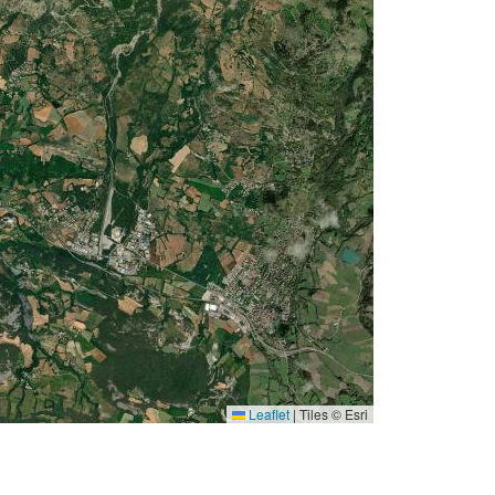
Leaflet
|
Tiles © Esri