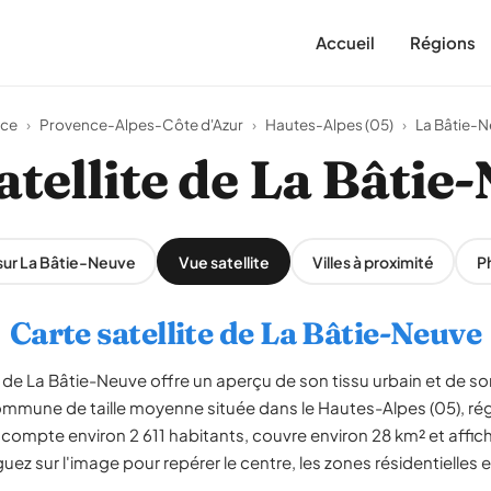
Accueil
Régions
nce
›
Provence-Alpes-Côte d'Azur
›
Hautes-Alpes (05)
›
La Bâtie-
atellite de La Bâtie
sur La Bâtie-Neuve
Vue satellite
Villes à proximité
P
Carte satellite de La Bâtie-Neuve
de La Bâtie-Neuve offre un aperçu de son tissu urbain et de s
ommune de taille moyenne située dans le Hautes-Alpes (05), r
ompte environ 2 611 habitants, couvre environ 28 km² et affic
uez sur l'image pour repérer le centre, les zones résidentielles 