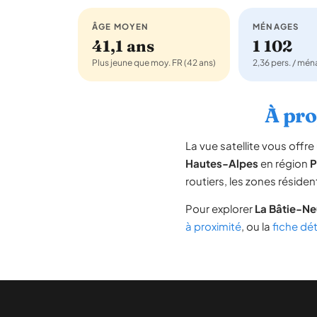
ÂGE MOYEN
MÉNAGES
41,1 ans
1 102
Plus jeune que moy. FR (42 ans)
2,36 pers. / mé
À pro
La vue satellite vous off
Hautes-Alpes
en région
P
routiers, les zones résiden
Pour explorer
La Bâtie-N
à proximité
, ou la
fiche dé