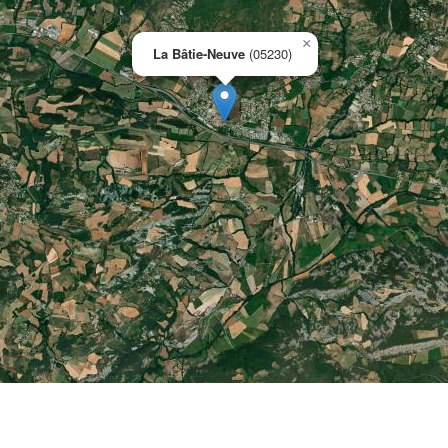
×
La Bâtie-Neuve
(05230)