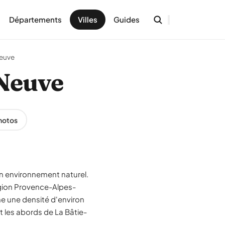
Départements
Villes
Guides
Neuve
-Neuve
hotos
on environnement naturel.
égion Provence-Alpes-
he une densité d'environ
et les abords de La Bâtie-