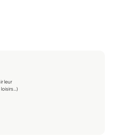
r leur
loisirs…)