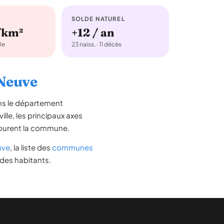
SOLDE NATUREL
/km²
+12 / an
le
23 naiss. · 11 décès
-Neuve
ans le département
ille, les principaux axes
entourent la commune.
uve
, la liste des
communes
 des habitants.