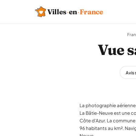
Villes
·
en
·
France
Fra
Vue s
Avis 
La photographie aérienne 
La Bâtie-Neuve est une c
Côte d'Azur. La commune c
96 habitants au km². Navig
Neuve.