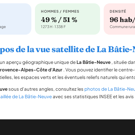
HOMMES / FEMMES
DENSITÉ
49 % / 51 %
96 hab
nage
1 273 H · 1 338 F
Commune rura
pos de la vue satellite de La Bâtie
re un aperçu géographique unique de
La Bâtie-Neuve
, située d
rovence-Alpes-Côte d'Azur
. Vous pouvez identifier le centre-v
tielles, les espaces verts et les éventuels reliefs naturels qui 
euve
sous d'autres angles, consultez les
photos de La Bâtie-Ne
taillée de La Bâtie-Neuve
avec ses statistiques INSEE et les avis