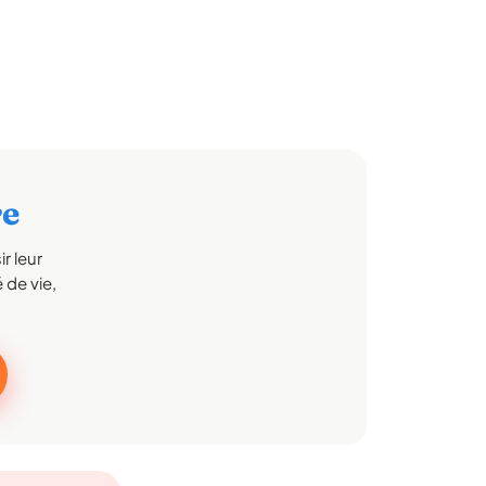
re
r leur
 de vie,