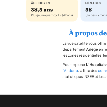
ÂGE MOYEN
MÉNAGES
38,5 ans
58
Plus jeune que moy. FR (42 ans)
1,62 pers. / mén
À propos de 
La vue satellite vous off
département
Ariège
en r
les zones résidentielles, 
Pour explorer
L' Hospital
l'Andorre
, la liste des
comm
statistiques INSEE et les a