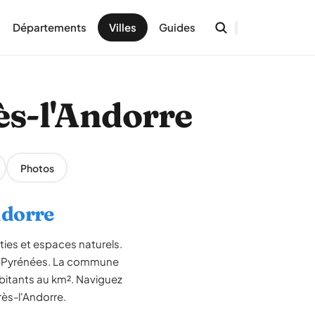
Départements
Villes
Guides
rès-l'Andorre
Photos
Andorre
ties et espaces naturels.
Midi-Pyrénées. La commune
abitants au km². Naviguez
rès-l'Andorre.