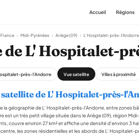
Accueil
Régions
France
›
Midi-Pyrénées
›
Ariège (09)
›
L' Hospitalet-près-l'Andorre
e de L' Hospitalet-p
 Hospitalet-près-l'Andorre
Vue satellite
Villes à proximité
satellite de L' Hospitalet-près-l'
le la géographie de L' Hospitalet-près-l'Andorre, entre zones bâ
re est un très petit village située dans le Ariège (09), région 
ts, couvre environ 27 km² et affiche une densité d'environ 3 h
 centre, les zones résidentielles et les abords de L' Hospitalet-p