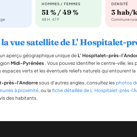
HOMMES / FEMMES
DENSITÉ
51 % / 49 %
3 hab/
age
48 H · 47 F
Commune rura
la vue satellite de L' Hospitalet-p
re un aperçu géographique unique de
L' Hospitalet-près-l'Ando
égion
Midi-Pyrénées
. Vous pouvez identifier le centre-ville, les 
les espaces verts et les éventuels reliefs naturels qui entourent
et-près-l'Andorre
sous d'autres angles, consultez les
photos de
unes à proximité
, ou la
fiche détaillée de L' Hospitalet-près-l'
vis des habitants.