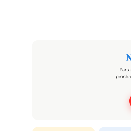
N
Parta
prochai