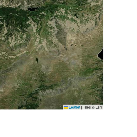
Leaflet
|
Tiles © Esri