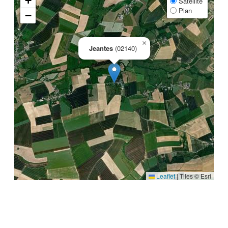
+
Satellite
Plan
−
×
Jeantes
(02140)
Leaflet
|
Tiles © Esri