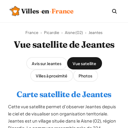
Villes
·
en
·
France
France
›
Picardie
›
Aisne (02)
›
Jeantes
Vue satellite de Jeantes
Avis sur Jeantes
Vue satellite
Villes à proximité
Photos
Carte satellite de Jeantes
Cette vue satellite permet d'observer Jeantes depuis
le ciel et de visualiser son organisation territoriale.
Jeantes est un village située dans le Aisne (02), région
Picardie. La commune rassemble près de 224