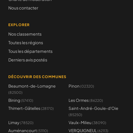
Nous contacter
EXPLORER
Nos classements
Toutes les régions
Tous les départements
Derniers avis postés
DÉCOUVRIR DES COMMUNES
Beaumont-de-Lomagne
Pinon
(02320)
(82500)
Bining
Les Ormes
(57410)
(86220)
Thimert-Gâtelles
Saint-André-Goule-d'Oie
(28170)
(85250)
Limay
Vaulx-Milieu
(78520)
(38090)
Auménancourt
VERQUIGNEUL
(51110)
(62113)