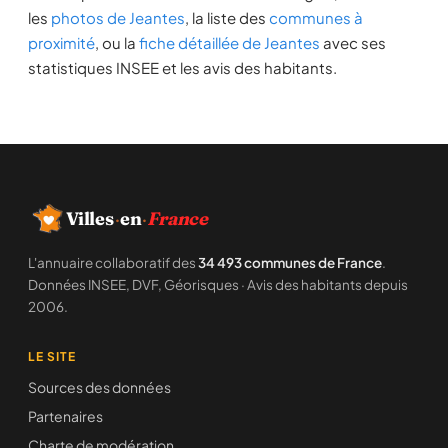
les
photos de Jeantes
, la liste des
communes à
proximité
, ou la
fiche détaillée de Jeantes
avec ses
statistiques INSEE et les avis des habitants.
Villes
·
en
·
France
L'annuaire collaboratif des
34 493 communes de France
.
Données INSEE, DVF, Géorisques · Avis des habitants depuis
2006.
LE SITE
Sources des données
Partenaires
Charte de modération