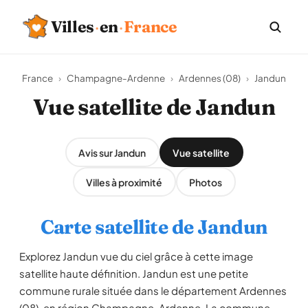
Villes
·
en
·
France
France
›
Champagne-Ardenne
›
Ardennes (08)
›
Jandun
Vue satellite de Jandun
Avis sur Jandun
Vue satellite
Villes à proximité
Photos
Carte satellite de Jandun
Explorez Jandun vue du ciel grâce à cette image
satellite haute définition. Jandun est une petite
commune rurale située dans le département Ardennes
(08), en région Champagne-Ardenne. La commune