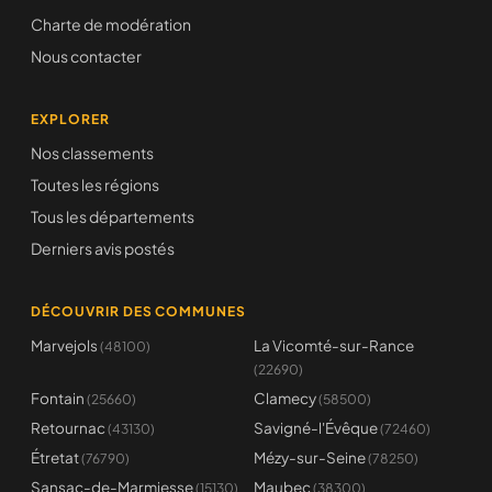
Charte de modération
Nous contacter
EXPLORER
Nos classements
Toutes les régions
Tous les départements
Derniers avis postés
DÉCOUVRIR DES COMMUNES
Marvejols
La Vicomté-sur-Rance
(48100)
(22690)
Fontain
Clamecy
(25660)
(58500)
Retournac
Savigné-l'Évêque
(43130)
(72460)
Étretat
Mézy-sur-Seine
(76790)
(78250)
Sansac-de-Marmiesse
Maubec
(15130)
(38300)