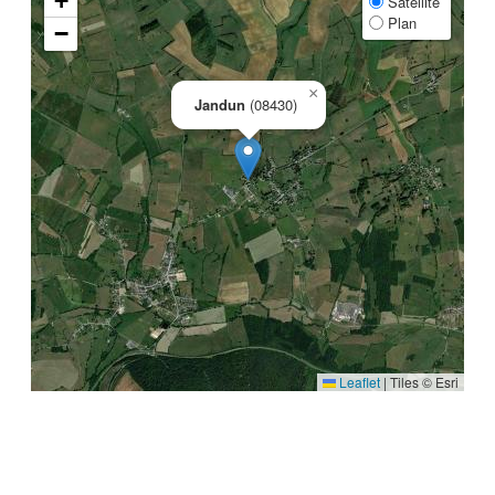
+
Satellite
Plan
−
×
Jandun
(08430)
Leaflet
|
Tiles © Esri