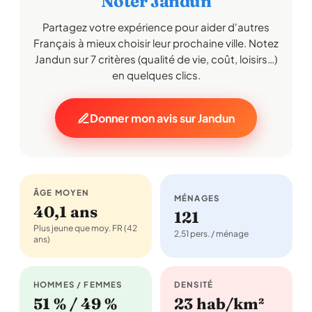
Noter Jandun
Partagez votre expérience pour aider d'autres
Français à mieux choisir leur prochaine ville. Notez
Jandun sur 7 critères (qualité de vie, coût, loisirs…)
en quelques clics.
Donner mon avis sur Jandun
ÂGE MOYEN
MÉNAGES
40,1 ans
121
Plus jeune que moy. FR (42
2,51 pers. / ménage
ans)
HOMMES / FEMMES
DENSITÉ
51 % / 49 %
23 hab/km²