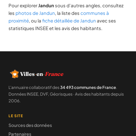
Pour explorer
Jandun
sous d'autres angles, consultez
les
photos de Jandun
, la liste des
communes à
proximité
, ou la
fiche détaillée de Jandun
avec ses
statistiques INSEE et les avis des habitants.
Villes
·
en
·
France
L'annuaire collaboratif des
34 493 communes de France
.
Données INSEE, DVF, Géorisques · Avis des habitants depuis
2006.
LE SITE
Sources des données
Partenaires