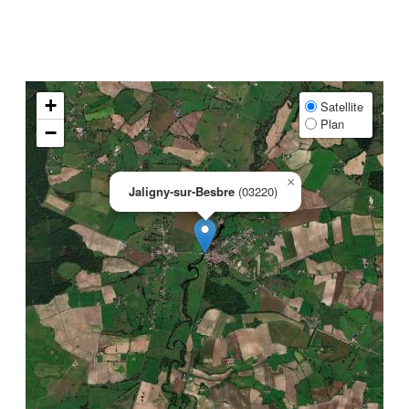
+
Satellite
Plan
−
×
Jaligny-sur-Besbre
(03220)