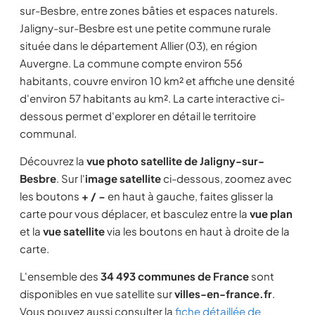
sur-Besbre, entre zones bâties et espaces naturels.
Jaligny-sur-Besbre est une petite commune rurale
située dans le département Allier (03), en région
Auvergne. La commune compte environ 556
habitants, couvre environ 10 km² et affiche une densité
d'environ 57 habitants au km². La carte interactive ci-
dessous permet d'explorer en détail le territoire
communal.
Découvrez la
vue photo satellite de Jaligny-sur-
Besbre
. Sur l'
image satellite
ci-dessous, zoomez avec
les boutons
+ / −
en haut à gauche, faites glisser la
carte pour vous déplacer, et basculez entre la
vue plan
et la
vue satellite
via les boutons en haut à droite de la
carte.
L'ensemble des
34 493 communes de France
sont
disponibles en vue satellite sur
villes-en-france.fr
.
Vous pouvez aussi consulter la
fiche détaillée de