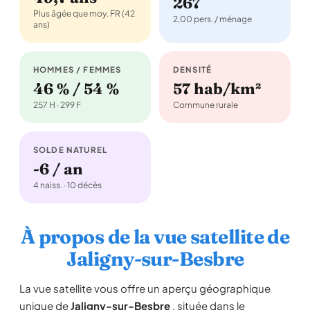
267
Plus âgée que moy. FR (42
2,00 pers. / ménage
ans)
HOMMES / FEMMES
DENSITÉ
46 % / 54 %
57 hab/km²
257 H · 299 F
Commune rurale
SOLDE NATUREL
-6 / an
4 naiss. · 10 décès
À propos de la vue satellite de
Jaligny-sur-Besbre
La vue satellite vous offre un aperçu géographique
unique de
Jaligny-sur-Besbre
, située dans le