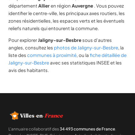
département
Allier
en région
Auvergne
. Vous pouvez
identifier le centre-ville, les principaux axes routiers, les
zones résidentielles, les espaces verts et les éventuels
reliefs naturels qui entourent la commune.
Pour explorer
Jaligny-sur-Besbre
sous d'autres
angles, consultez les
photos de Jaligny-sur-Besbre
, la
liste des
communes à proximité
, ou la
fiche détaillée de
Jaligny-sur-Besbre
avec ses statistiques INSEE et les
avis des habitants.
Villes
·
en
·
France
L'annuaire collaboratif des
34 493 communes de France
.