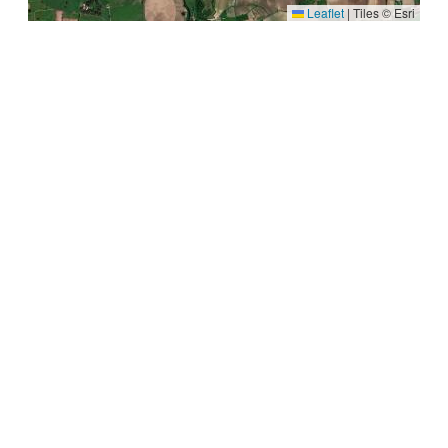
Leaflet
|
Tiles © Esri