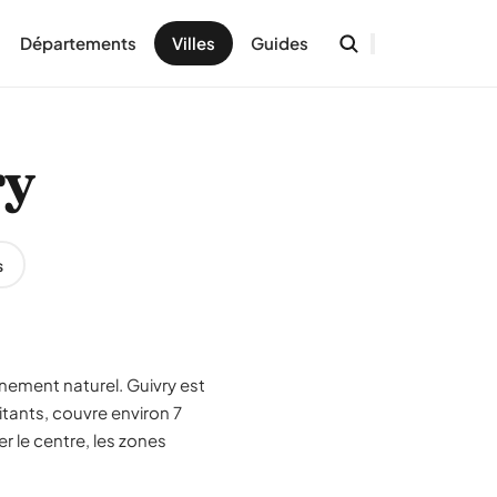
Départements
Villes
Guides
ry
s
nement naturel. Guivry est
itants, couvre environ 7
r le centre, les zones