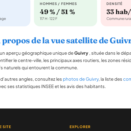
HOMMES / FEMMES
DENSITÉ
49 % / 51 %
33 hab
nage
117 H · 122 F
Commune rura
 propos de la vue satellite de Guiv
re un aperçu géographique unique de
Guivry
, située dans le dé
tifier le centre-ville, les principaux axes routiers, les zones rési
iefs naturels qui entourent la commune.
d'autres angles, consultez les
photos de Guivry
, la liste des
com
ec ses statistiques INSEE et les avis des habitants.
E SITE
EXPLORER