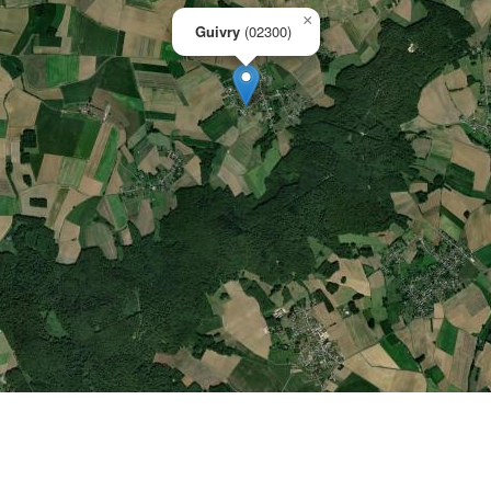
×
Guivry
(02300)