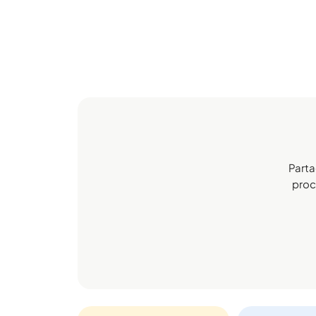
Parta
proch