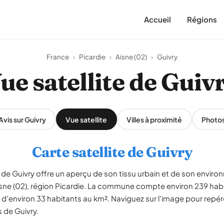
Accueil
Régions
France
›
Picardie
›
Aisne (02)
›
Guivry
ue satellite de Guiv
Avis sur Guivry
Vue satellite
Villes à proximité
Photo
Carte satellite de Guivry
de Guivry offre un aperçu de son tissu urbain et de son environ
Aisne (02), région Picardie. La commune compte environ 239 hab
 d'environ 33 habitants au km². Naviguez sur l'image pour repére
s de Guivry.