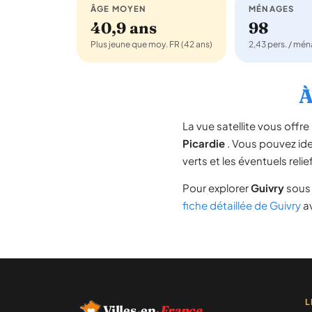
ÂGE MOYEN
MÉNAGES
40,9 ans
98
Plus jeune que moy. FR (42 ans)
2,43 pers. / mé
À
La vue satellite vous off
Picardie
. Vous pouvez iden
verts et les éventuels rel
Pour explorer
Guivry
sous 
fiche détaillée de Guivry
av
L
Villes
·
en
·
France