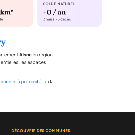
SOLDE NATUREL
/km²
+0 / an
le
3 naiss. · 3 décès
ry
partement
Aisne
en région
dentielles, les espaces
munes à proximité
, ou la
DÉCOUVRIR DES COMMUNES