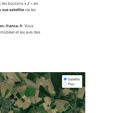
c les boutons
+ / −
en
la
vue satellite
via les
-en-france.fr
. Vous
obilier et les avis des
Satellite
Plan