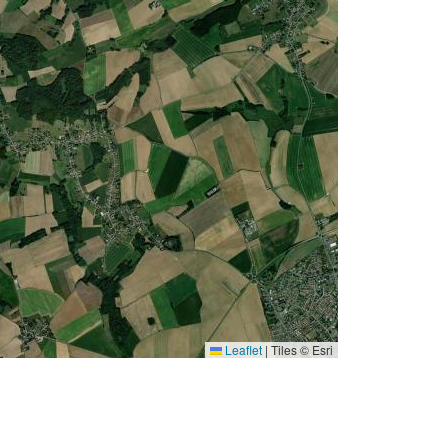
Leaflet
|
Tiles © Esri